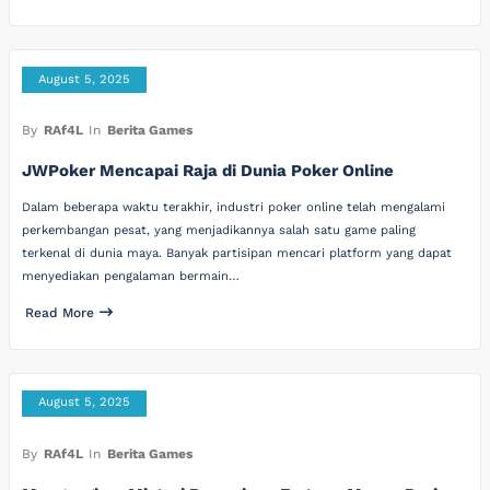
August 5, 2025
By
RAf4L
In
Berita Games
JWPoker Mencapai Raja di Dunia Poker Online
Dalam beberapa waktu terakhir, industri poker online telah mengalami
perkembangan pesat, yang menjadikannya salah satu game paling
terkenal di dunia maya. Banyak partisipan mencari platform yang dapat
menyediakan pengalaman bermain…
Read More
August 5, 2025
By
RAf4L
In
Berita Games