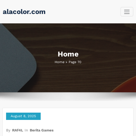
Skip
alacolor.com
to
content
Home
Home
»
Page 70
August 8, 2025
By
RAf4L
In
Berita Games