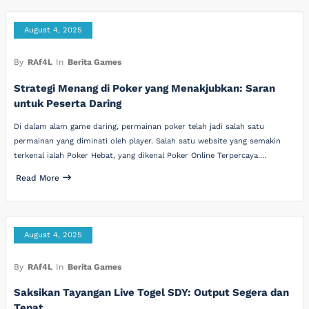
August 4, 2025
By
RAf4L
In
Berita Games
Strategi Menang di Poker yang Menakjubkan: Saran
untuk Peserta Daring
Di dalam alam game daring, permainan poker telah jadi salah satu
permainan yang diminati oleh player. Salah satu website yang semakin
terkenal ialah Poker Hebat, yang dikenal Poker Online Terpercaya.…
Read More
August 4, 2025
By
RAf4L
In
Berita Games
Saksikan Tayangan Live Togel SDY: Output Segera dan
Tepat