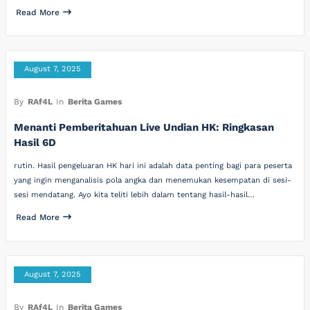
Read More
August 7, 2025
By
RAf4L
In
Berita Games
Menanti Pemberitahuan Live Undian HK: Ringkasan
Hasil 6D
rutin. Hasil pengeluaran HK hari ini adalah data penting bagi para peserta
yang ingin menganalisis pola angka dan menemukan kesempatan di sesi-
sesi mendatang. Ayo kita teliti lebih dalam tentang hasil-hasil…
Read More
August 7, 2025
By
RAf4L
In
Berita Games