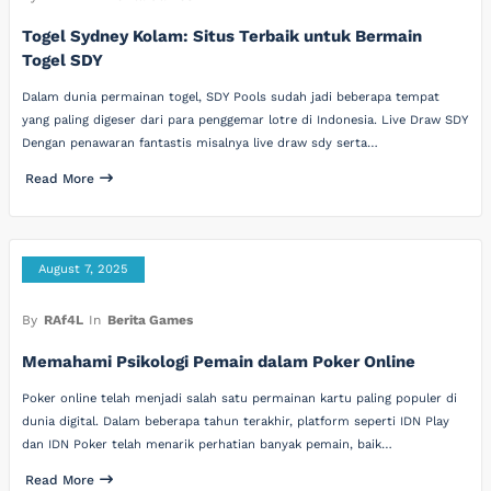
Togel Sydney Kolam: Situs Terbaik untuk Bermain
Togel SDY
Dalam dunia permainan togel, SDY Pools sudah jadi beberapa tempat
yang paling digeser dari para penggemar lotre di Indonesia. Live Draw SDY
Dengan penawaran fantastis misalnya live draw sdy serta…
Read More
August 7, 2025
By
RAf4L
In
Berita Games
Memahami Psikologi Pemain dalam Poker Online
Poker online telah menjadi salah satu permainan kartu paling populer di
dunia digital. Dalam beberapa tahun terakhir, platform seperti IDN Play
dan IDN Poker telah menarik perhatian banyak pemain, baik…
Read More