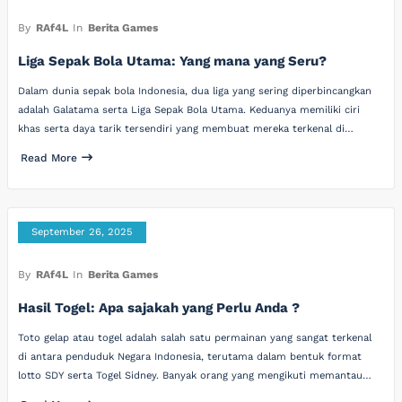
By
RAf4L
In
Berita Games
Liga Sepak Bola Utama: Yang mana yang Seru?
Dalam dunia sepak bola Indonesia, dua liga yang sering diperbincangkan
adalah Galatama serta Liga Sepak Bola Utama. Keduanya memiliki ciri
khas serta daya tarik tersendiri yang membuat mereka terkenal di…
Read More
September 26, 2025
By
RAf4L
In
Berita Games
Hasil Togel: Apa sajakah yang Perlu Anda ?
Toto gelap atau togel adalah salah satu permainan yang sangat terkenal
di antara penduduk Negara Indonesia, terutama dalam bentuk format
lotto SDY serta Togel Sidney. Banyak orang yang mengikuti memantau…