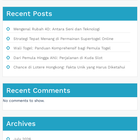
Recent Posts
Mengenal Rubah 4D: Antara Seni dan Teknologi
Strategi Tepat Menang di Permainan Supertogel Online
Wali Togel: Panduan Komprehensif bagi Pemula Togel
Dari Pemula Hingga Ahli: Perjalanan di Kuda Slot
Chance di Lotere Hongkong: Fakta Unik yang Harus Diketahui
Recent Comments
No comments to show.
Archives
July 2026