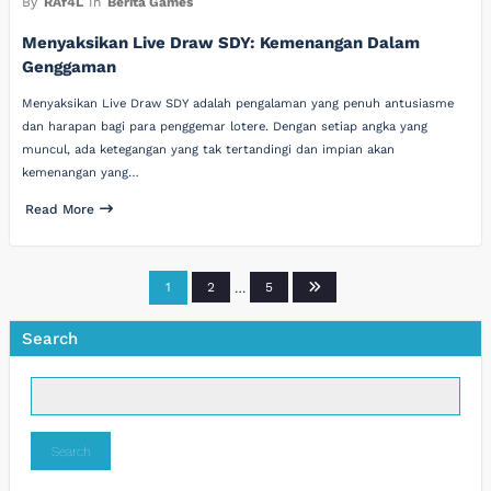
By
RAf4L
In
Berita Games
Menyaksikan Live Draw SDY: Kemenangan Dalam
Genggaman
Menyaksikan Live Draw SDY adalah pengalaman yang penuh antusiasme
dan harapan bagi para penggemar lotere. Dengan setiap angka yang
muncul, ada ketegangan yang tak tertandingi dan impian akan
kemenangan yang…
Read More
Posts
1
2
…
5
pagination
Search
Search