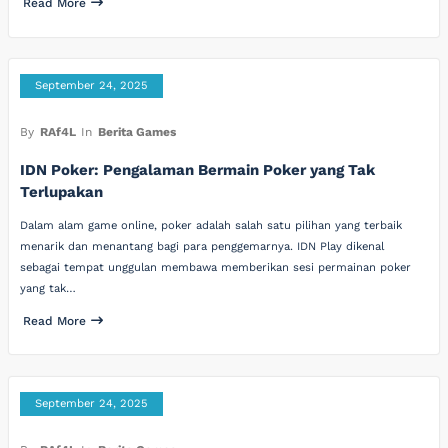
Read More
September 24, 2025
By
RAf4L
In
Berita Games
IDN Poker: Pengalaman Bermain Poker yang Tak
Terlupakan
Dalam alam game online, poker adalah salah satu pilihan yang terbaik
menarik dan menantang bagi para penggemarnya. IDN Play dikenal
sebagai tempat unggulan membawa memberikan sesi permainan poker
yang tak…
Read More
September 24, 2025