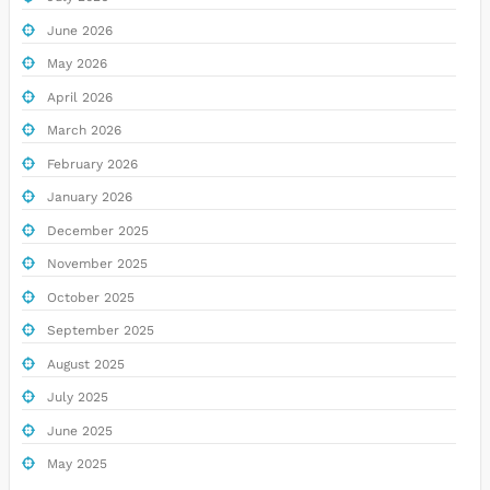
June 2026
May 2026
April 2026
March 2026
February 2026
January 2026
December 2025
November 2025
October 2025
September 2025
August 2025
July 2025
June 2025
May 2025