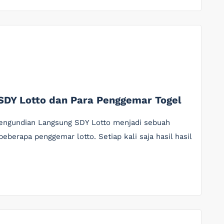
SDY Lotto dan Para Penggemar Togel
 Pengundian Langsung SDY Lotto menjadi sebuah
beberapa penggemar lotto. Setiap kali saja hasil hasil