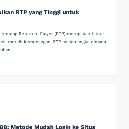
lkan RTP yang Tinggi untuk
tentang Return to Player (RTP) merupakan faktor
nda meraih kemenangan. RTP adalah angka dimana
aruhan…
88: Metode Mudah Login ke Situs