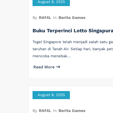
August 8, 2025
By
RAf4L
In
Berita Games
Buku Terperinci Lotto Singapur
Togel Singapore telah menjadi salah satu g
taruhan di Tanah Air. Setiap hari, banyak pe
mencoba menebak…
Read More
August 8, 2025
By
RAf4L
In
Berita Games