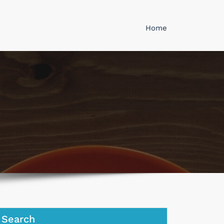
Home
Search