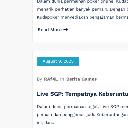
Dalam dunia permainan poker online, Kudap
menarik perhatian banyak pemain. Dengan b
Kudapoker menyediakan pengalaman berma
Read More
August 9, 2025
By
RAf4L
In
Berita Games
Live SGP: Tempatnya Keberuntu
Dalam dunia permainan togel, Live SGP menja
pemain dan penggemar judi. Keberuntungan 
ini, dan…