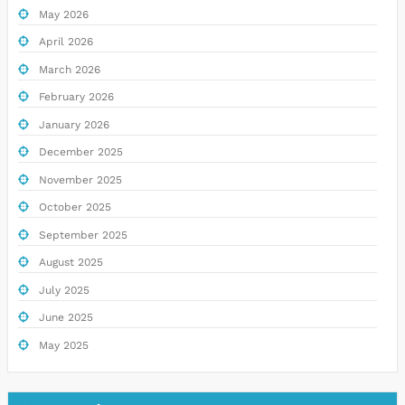
May 2026
April 2026
March 2026
February 2026
January 2026
December 2025
November 2025
October 2025
September 2025
August 2025
July 2025
June 2025
May 2025