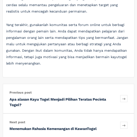
cerdas selalu memantau pengeluaran dan menetapkan target yang
realistis untuk mencegah kecanduan permainan.
Yang terakhir, gunakanlah komunitas serta forum online untuk berbagi
informasi dengan pemain lain. Anda dapat mendapatkan pelajaran dari
pengalaman orang lain serta mendapatkan tips yang bermanfaat. Jangan
malu untuk mengajukan pertanyaan atau berbagi strategi yang Anda
gunakan. Dengan ikut dalam komunitas, Anda tidak hanya mendapatkan
informasi, tetapi juga motivasi yang bisa menjadikan bermain kayutogel
lebih menyenangkan.
Previous post
Apa alasan Kayu Togel Menjadi Pilihan Teratas Pecinta
Togel?
Next post
Menemukan Rahasia Kemenangan di KawanTogel