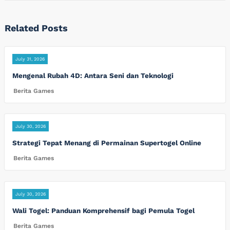
Related Posts
July 31, 2026
Mengenal Rubah 4D: Antara Seni dan Teknologi
Berita Games
July 30, 2026
Strategi Tepat Menang di Permainan Supertogel Online
Berita Games
July 30, 2026
Wali Togel: Panduan Komprehensif bagi Pemula Togel
Berita Games