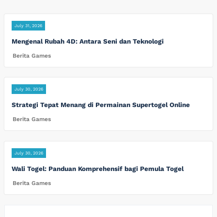
July 31, 2026
Mengenal Rubah 4D: Antara Seni dan Teknologi
Berita Games
July 30, 2026
Strategi Tepat Menang di Permainan Supertogel Online
Berita Games
July 30, 2026
Wali Togel: Panduan Komprehensif bagi Pemula Togel
Berita Games