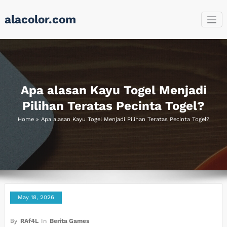
Skip
alacolor.com
to
content
Apa alasan Kayu Togel Menjadi
Pilihan Teratas Pecinta Togel?
Home
»
Apa alasan Kayu Togel Menjadi Pilihan Teratas Pecinta Togel?
May 18, 2026
By
RAf4L
In
Berita Games