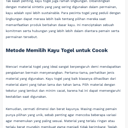
Tak kalah penting, kayu togel juga ramah lingkungan. Dibandingkan
dengan material sintetis yang yang sering digunakan dalam permainan,
kayu adalah opsi lebih sustainable. Para pecinta togel yang peduli dengan
lingkungan dapat merasa lebih baik tentang pilihan mereka saat
memanfaatkan produk berbahan dasar kayu. Ini menciptakan sebuah
komitmen serta hubungan yang lebih lebih dalam diantara pemain serta
permainan tersebut.
Metode Memilih Kayu Togel untuk Cocok
Mencari material togel yang ideal sangat berpengaruh demi mendapatkan
pengalaman bermain menyenangkan. Pertama-tama, perhatikan jenis
material yang digunakan. Kayu togel yang baik biasanya dihasilkan dari
material alami yang tahan lama dan tahan lama. Pilih material dengan
tekstur yang lembut dan minim cacat, karena hal ini dapat memengaruhi
kestabilan saat digunakan.
Kemudian, cermati dimensi dan berat kayunya. Masing-masing pemain
punya pilihan yang unik, sebab penting agar mencoba beberapa variasi
agar menemukan yang paling sesuai. Material yang terlalu ringan atau
terlalu berat mungkin membuat game menjadi tidak berimbang. Teslah