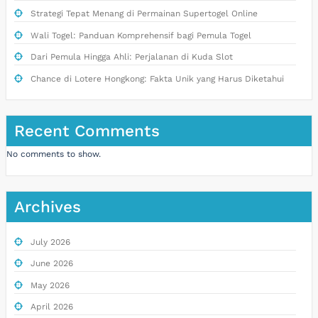
Strategi Tepat Menang di Permainan Supertogel Online
Wali Togel: Panduan Komprehensif bagi Pemula Togel
Dari Pemula Hingga Ahli: Perjalanan di Kuda Slot
Chance di Lotere Hongkong: Fakta Unik yang Harus Diketahui
Recent Comments
No comments to show.
Archives
July 2026
June 2026
May 2026
April 2026