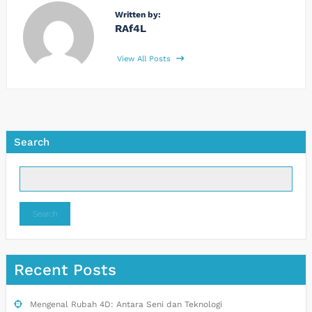
Written by:
RAf4L
View All Posts
Search
Search
Recent Posts
Mengenal Rubah 4D: Antara Seni dan Teknologi