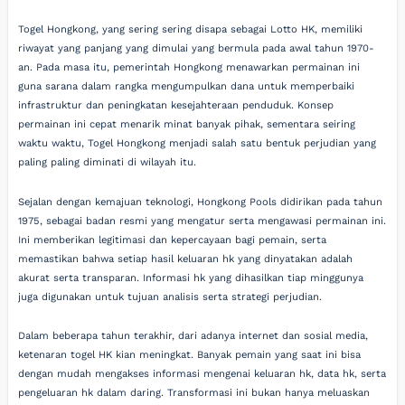
Togel Hongkong, yang sering sering disapa sebagai Lotto HK, memiliki
riwayat yang panjang yang dimulai yang bermula pada awal tahun 1970-
an. Pada masa itu, pemerintah Hongkong menawarkan permainan ini
guna sarana dalam rangka mengumpulkan dana untuk memperbaiki
infrastruktur dan peningkatan kesejahteraan penduduk. Konsep
permainan ini cepat menarik minat banyak pihak, sementara seiring
waktu waktu, Togel Hongkong menjadi salah satu bentuk perjudian yang
paling paling diminati di wilayah itu.
Sejalan dengan kemajuan teknologi, Hongkong Pools didirikan pada tahun
1975, sebagai badan resmi yang mengatur serta mengawasi permainan ini.
Ini memberikan legitimasi dan kepercayaan bagi pemain, serta
memastikan bahwa setiap hasil keluaran hk yang dinyatakan adalah
akurat serta transparan. Informasi hk yang dihasilkan tiap minggunya
juga digunakan untuk tujuan analisis serta strategi perjudian.
Dalam beberapa tahun terakhir, dari adanya internet dan sosial media,
ketenaran togel HK kian meningkat. Banyak pemain yang saat ini bisa
dengan mudah mengakses informasi mengenai keluaran hk, data hk, serta
pengeluaran hk dalam daring. Transformasi ini bukan hanya meluaskan