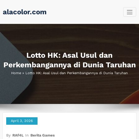
Skip
alacolor.com
to
content
Lotto HK: Asal Usul dan
Perkembangannya di Dunia Taruhan
Home
»
Lotto HK: Asal Usul dan Perkembangannya di Dunia Taruhan
April 3, 2026
By
RAf4L
In
Berita Games