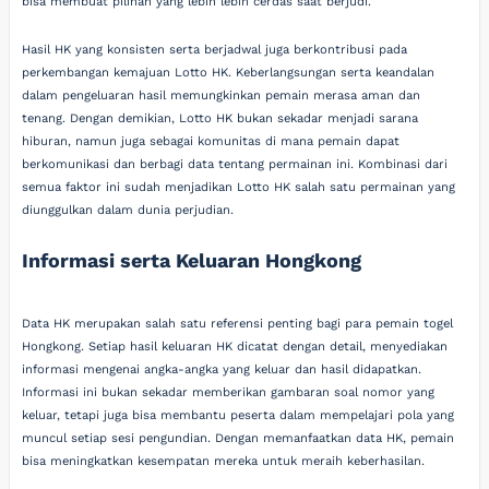
bisa membuat pilihan yang lebih lebih cerdas saat berjudi.
Hasil HK yang konsisten serta berjadwal juga berkontribusi pada
perkembangan kemajuan Lotto HK. Keberlangsungan serta keandalan
dalam pengeluaran hasil memungkinkan pemain merasa aman dan
tenang. Dengan demikian, Lotto HK bukan sekadar menjadi sarana
hiburan, namun juga sebagai komunitas di mana pemain dapat
berkomunikasi dan berbagi data tentang permainan ini. Kombinasi dari
semua faktor ini sudah menjadikan Lotto HK salah satu permainan yang
diunggulkan dalam dunia perjudian.
Informasi serta Keluaran Hongkong
Data HK merupakan salah satu referensi penting bagi para pemain togel
Hongkong. Setiap hasil keluaran HK dicatat dengan detail, menyediakan
informasi mengenai angka-angka yang keluar dan hasil didapatkan.
Informasi ini bukan sekadar memberikan gambaran soal nomor yang
keluar, tetapi juga bisa membantu peserta dalam mempelajari pola yang
muncul setiap sesi pengundian. Dengan memanfaatkan data HK, pemain
bisa meningkatkan kesempatan mereka untuk meraih keberhasilan.