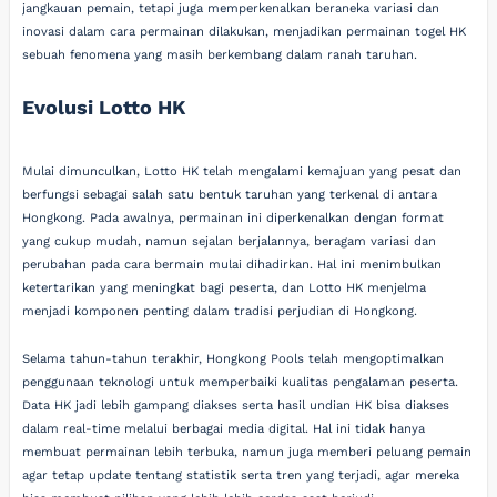
jangkauan pemain, tetapi juga memperkenalkan beraneka variasi dan
inovasi dalam cara permainan dilakukan, menjadikan permainan togel HK
sebuah fenomena yang masih berkembang dalam ranah taruhan.
Evolusi Lotto HK
Mulai dimunculkan, Lotto HK telah mengalami kemajuan yang pesat dan
berfungsi sebagai salah satu bentuk taruhan yang terkenal di antara
Hongkong. Pada awalnya, permainan ini diperkenalkan dengan format
yang cukup mudah, namun sejalan berjalannya, beragam variasi dan
perubahan pada cara bermain mulai dihadirkan. Hal ini menimbulkan
ketertarikan yang meningkat bagi peserta, dan Lotto HK menjelma
menjadi komponen penting dalam tradisi perjudian di Hongkong.
Selama tahun-tahun terakhir, Hongkong Pools telah mengoptimalkan
penggunaan teknologi untuk memperbaiki kualitas pengalaman peserta.
Data HK jadi lebih gampang diakses serta hasil undian HK bisa diakses
dalam real-time melalui berbagai media digital. Hal ini tidak hanya
membuat permainan lebih terbuka, namun juga memberi peluang pemain
agar tetap update tentang statistik serta tren yang terjadi, agar mereka