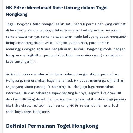
HK Prize: Menelusuri Rute Untung dalam Togel
Hongkong
Togel Hongkong telah menjadi salah satu bentuk permainan yang diminati
di Indonesia. Kepopulerannya tidak lepas dari tantangan dan keceriaan
serta ditawarkannya, serta harapan akan nasib baik yang dapat mengubah
hidup seseorang dalam waktu singkat. Setiap hari, para pemain
menunggu dengan antusias pengeluaran HK dari Hongkong Pools, dengan
harapan meningkatkan peluang kita dalam permainan yang strategi dan
keberuntungan ini.
Artikel ini akan menelusuri lintasan keberuntungan dalam permainan
Hongkong, menerangkan bagaimana hasil HK dapat memengaruhi pilihan
angka yang Anda pasang. Di samping itu, kita juga juga membahas
informasi HK dan beberapa aspek penting lainnya, seperti live draw HK
dan hasil HK yang dapat memberikan pandangan lebih dalam bagi pemain.
Mari kita eksplorasi lebih jauh tentang HK Prize dan dunia menarik di
sebaliknya togel Hongkong.
Definisi Permainan Togel Hongkong