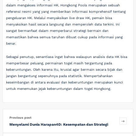
dalam mengakses informasi HK. Hongkong Pools merupakan sebuah
referensi resmi yang yang memberikan informasi komprehensif tentang
pengeluaran HK. Melalui menyaksikan live draw HK, pemain bisa
menyaksikan hasil secara langsung dan memperoleh data terkini. Ini
sangat bermanfaat dalam memperbarui strategi bermain dan
memastikan bahwa semua taruhan dibuat cukup pada informasi yang
benar.
Sebagai penutup, senantiasa ingat bahwa walaupun analisis data HK bisa
memperbesar peluang, permainan togel masih tergantung pada
keberuntungan. Oleh karena itu, krusial agar bermain secara bijak dan
jangan bergantung sepenuhnya pada statistik. Mempertahankan
keseimbangan di antara evaluasi dan keberuntungan merupakan kunci
untuk menemukan jejak keberuntungan dalam togel Hongkong.
Previous post
Menyelami Dunia Harapan4D: Kesempatan dan Strategi