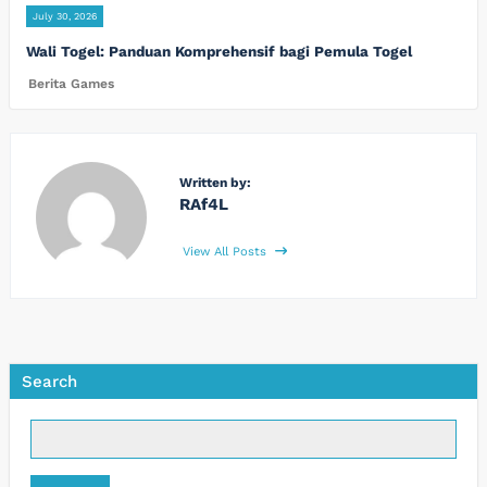
July 30, 2026
Wali Togel: Panduan Komprehensif bagi Pemula Togel
Berita Games
Written by:
RAf4L
View All Posts
Search