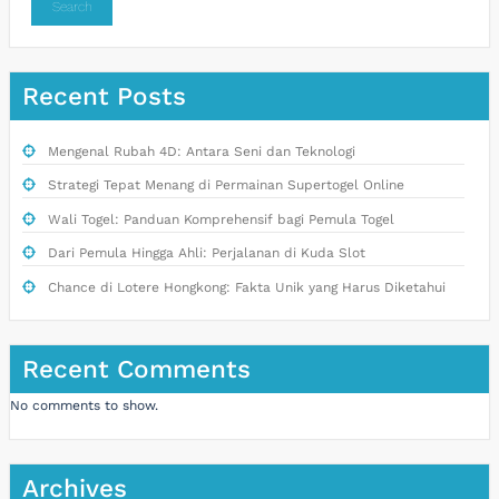
Search
Recent Posts
Mengenal Rubah 4D: Antara Seni dan Teknologi
Strategi Tepat Menang di Permainan Supertogel Online
Wali Togel: Panduan Komprehensif bagi Pemula Togel
Dari Pemula Hingga Ahli: Perjalanan di Kuda Slot
Chance di Lotere Hongkong: Fakta Unik yang Harus Diketahui
Recent Comments
No comments to show.
Archives