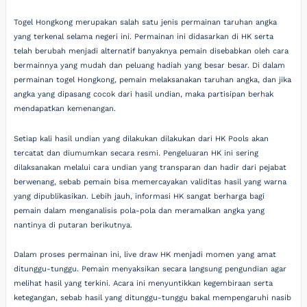
Togel Hongkong merupakan salah satu jenis permainan taruhan angka
yang terkenal selama negeri ini. Permainan ini didasarkan di HK serta
telah berubah menjadi alternatif banyaknya pemain disebabkan oleh cara
bermainnya yang mudah dan peluang hadiah yang besar besar. Di dalam
permainan togel Hongkong, pemain melaksanakan taruhan angka, dan jika
angka yang dipasang cocok dari hasil undian, maka partisipan berhak
mendapatkan kemenangan.
Setiap kali hasil undian yang dilakukan dilakukan dari HK Pools akan
tercatat dan diumumkan secara resmi. Pengeluaran HK ini sering
dilaksanakan melalui cara undian yang transparan dan hadir dari pejabat
berwenang, sebab pemain bisa memercayakan validitas hasil yang warna
yang dipublikasikan. Lebih jauh, informasi HK sangat berharga bagi
pemain dalam menganalisis pola-pola dan meramalkan angka yang
nantinya di putaran berikutnya.
Dalam proses permainan ini, live draw HK menjadi momen yang amat
ditunggu-tunggu. Pemain menyaksikan secara langsung pengundian agar
melihat hasil yang terkini. Acara ini menyuntikkan kegembiraan serta
ketegangan, sebab hasil yang ditunggu-tunggu bakal mempengaruhi nasib