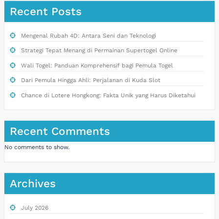
Recent Posts
Mengenal Rubah 4D: Antara Seni dan Teknologi
Strategi Tepat Menang di Permainan Supertogel Online
Wali Togel: Panduan Komprehensif bagi Pemula Togel
Dari Pemula Hingga Ahli: Perjalanan di Kuda Slot
Chance di Lotere Hongkong: Fakta Unik yang Harus Diketahui
Recent Comments
No comments to show.
Archives
July 2026