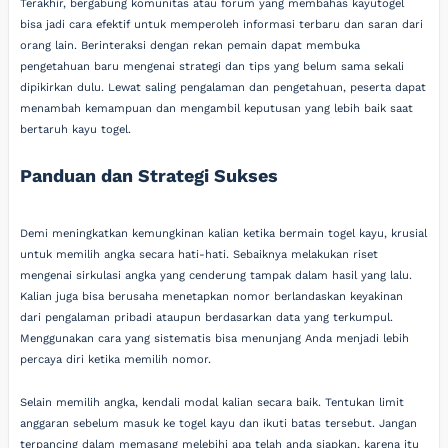
Terakhir, bergabung komunitas atau forum yang membahas kayutogel
bisa jadi cara efektif untuk memperoleh informasi terbaru dan saran dari
orang lain. Berinteraksi dengan rekan pemain dapat membuka
pengetahuan baru mengenai strategi dan tips yang belum sama sekali
dipikirkan dulu. Lewat saling pengalaman dan pengetahuan, peserta dapat
menambah kemampuan dan mengambil keputusan yang lebih baik saat
bertaruh kayu togel.
Panduan dan Strategi Sukses
Demi meningkatkan kemungkinan kalian ketika bermain togel kayu, krusial
untuk memilih angka secara hati-hati. Sebaiknya melakukan riset
mengenai sirkulasi angka yang cenderung tampak dalam hasil yang lalu.
Kalian juga bisa berusaha menetapkan nomor berlandaskan keyakinan
dari pengalaman pribadi ataupun berdasarkan data yang terkumpul.
Menggunakan cara yang sistematis bisa menunjang Anda menjadi lebih
percaya diri ketika memilih nomor.
Selain memilih angka, kendali modal kalian secara baik. Tentukan limit
anggaran sebelum masuk ke togel kayu dan ikuti batas tersebut. Jangan
terpancing dalam memasang melebihi apa telah anda siapkan, karena itu