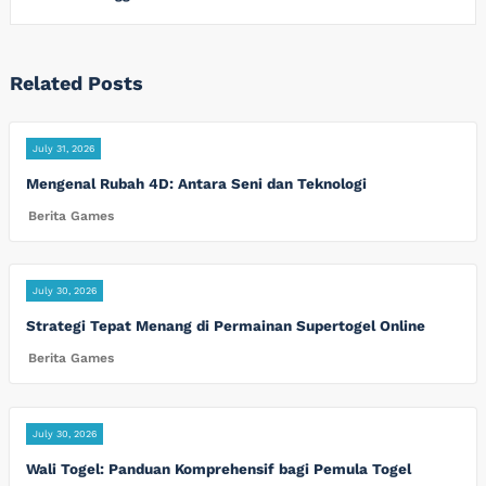
Related Posts
July 31, 2026
Mengenal Rubah 4D: Antara Seni dan Teknologi
Berita Games
July 30, 2026
Strategi Tepat Menang di Permainan Supertogel Online
Berita Games
July 30, 2026
Wali Togel: Panduan Komprehensif bagi Pemula Togel