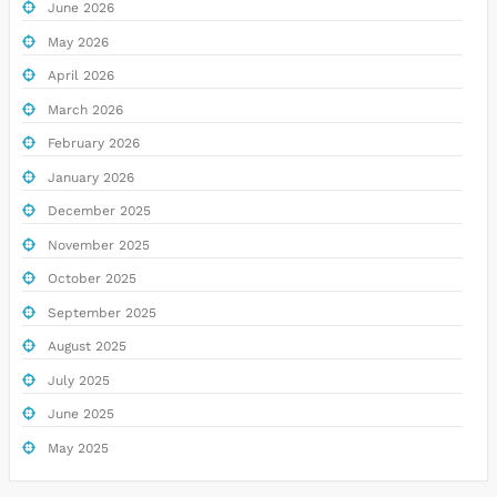
June 2026
May 2026
April 2026
March 2026
February 2026
January 2026
December 2025
November 2025
October 2025
September 2025
August 2025
July 2025
June 2025
May 2025