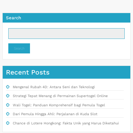
Search
Search
Recent Posts
Mengenal Rubah 4D: Antara Seni dan Teknologi
Strategi Tepat Menang di Permainan Supertogel Online
Wali Togel: Panduan Komprehensif bagi Pemula Togel
Dari Pemula Hingga Ahli: Perjalanan di Kuda Slot
Chance di Lotere Hongkong: Fakta Unik yang Harus Diketahui