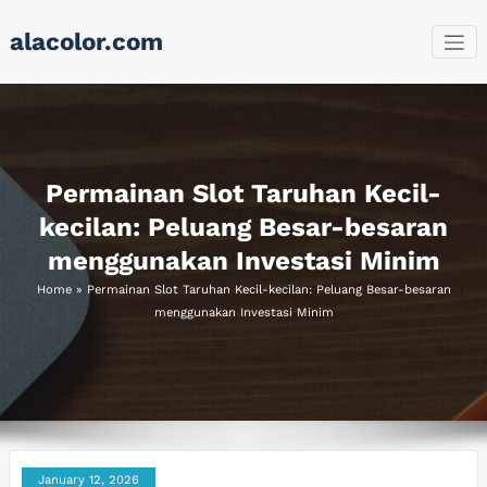
Skip
alacolor.com
to
content
Permainan Slot Taruhan Kecil-
kecilan: Peluang Besar-besaran
menggunakan Investasi Minim
Home
»
Permainan Slot Taruhan Kecil-kecilan: Peluang Besar-besaran
menggunakan Investasi Minim
January 12, 2026