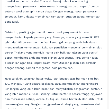
disediakan oleh situs slot Thailand. Bersejumlah kasino daring
menyediakan penawaran untuk menarik pengguna baru, seperti bonus
setoran awal atau spin tanpa biaya. Dengan menggunakan penawaran
tersebut, kamu dapat memainkan tambahan putaran tanpa menambah
dana awal.
Selain itu, penting agar memilih mesin slot yang memiliki rasio
pengembalian kepada pemain yang. Biasanya, mesin yang memiliki RTP
lebih dari 95 persen memberikan kemungkinan yang lebih baik dalam
mendapatkan kemenangan. Lakukan penelitian mengenai permainan slot
server Thailand yang memiliki nama baik baik dan ulasan yang positif
dapat membantu anda mencari pilihan yang sesuai. Para pemain juga
disarankan agar tidak cepat dalam memutuskan pilihan dan bermain
dengan tenang, sambil mengamati pola permainan.
Yang terakhir, tetapkan batas waktu dan budget saat bermain slot bet
100. Mengatur uang secara bijaksana bakal memudahkan menghindari
kehilangan yang lebih lebih besar dan menyediakan pengalaman bertaruh
yang lebih menarik. Selalu kenang untuk bertaruh secara tanggung jawab
dan merasakan setiap, karena itu tujuan utama bertaruh slot ialah untuk
bersenang-senang. Dengan menggunakan strategi yang, permainan slot