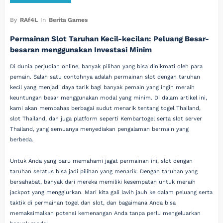
By
RAf4L
In
Berita Games
Permainan Slot Taruhan Kecil-kecilan: Peluang Besar-
besaran menggunakan Investasi Minim
Di dunia perjudian online, banyak pilihan yang bisa dinikmati oleh para
pemain. Salah satu contohnya adalah permainan slot dengan taruhan
kecil yang menjadi daya tarik bagi banyak pemain yang ingin meraih
keuntungan besar menggunakan modal yang minim. Di dalam artikel ini,
kami akan membahas berbagai sudut menarik tentang togel Thailand,
slot Thailand, dan juga platform seperti Kembartogel serta slot server
Thailand, yang semuanya menyediakan pengalaman bermain yang
berbeda.
Untuk Anda yang baru memahami jagat permainan ini, slot dengan
taruhan seratus bisa jadi pilihan yang menarik. Dengan taruhan yang
bersahabat, banyak dari mereka memiliki kesempatan untuk meraih
jackpot yang menggiurkan. Mari kita gali lavih jauh ke dalam peluang serta
taktik di permainan togel dan slot, dan bagaimana Anda bisa
memaksimalkan potensi kemenangan Anda tanpa perlu mengeluarkan