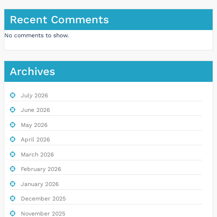
Recent Comments
No comments to show.
Archives
July 2026
June 2026
May 2026
April 2026
March 2026
February 2026
January 2026
December 2025
November 2025