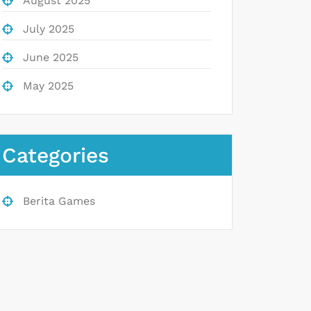
August 2025
July 2025
June 2025
May 2025
Categories
Berita Games