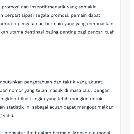
 promosi dan insentif menarik yang semakin
 berpartisipasi segala promosi, pemain dapat
roleh pengalaman bermain yang yang memuaskan.
an utama destinasi paling penting bagi pencari tuah
utuhkan pengetahuan dan taktik yang akurat.
 dan nomor yang telah masuk di masa lalu. Dengan
engidentifikasi angka yang lebih mungkin untuk
 statistik ini sebagai acuan dapat mengoptimalkan
 valid.
tuk mengatur limit dalam bermain. Mengelola modal