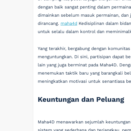
dengan baik sangat penting dalam permaina
dimainkan sebelum masuk permainan, dan ja
dirancang.
maha4d
Kedisiplinan dalam bida
untuk selalu dalam kontrol dan meminimalka
Yang terakhir, bergabung dengan komunitas a
menguntungkan. Di sini, partisipan dapat b
lain yang juga berminat pada Maha4D. Deng
menemukan taktik baru yang barangkali b
meningkatkan motivasi untuk senantiasa b
Keuntungan dan Peluang
Maha4D menawarkan sejumlah keuntungan 
sistem yang sederhana dan terjangkau, pem