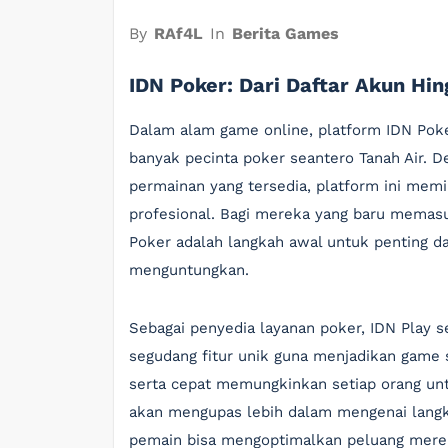
By
RAf4L
In
Berita Games
IDN Poker: Dari Daftar Akun Hin
Dalam alam game online, platform IDN Poke
banyak pecinta poker seantero Tanah Air. 
permainan yang tersedia, platform ini mem
profesional. Bagi mereka yang baru memasu
Poker adalah langkah awal untuk penting 
menguntungkan.
Sebagai penyedia layanan poker, IDN Play 
segudang fitur unik guna menjadikan game 
serta cepat memungkinkan setiap orang untu
akan mengupas lebih dalam mengenai langk
pemain bisa mengoptimalkan peluang mere