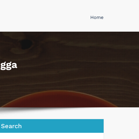
Home
ngga
Search