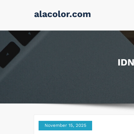
Skip
alacolor.com
to
content
IDN
November 15, 2025