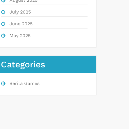
August 2025
July 2025
June 2025
May 2025
Categories
Berita Games