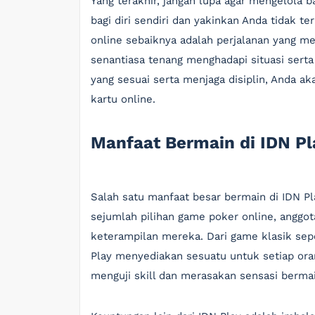
Yang terakhir, jangan lupa agar mengelola 
bagi diri sendiri dan yakinkan Anda tidak te
online sebaiknya adalah perjalanan yang me
senantiasa tenang menghadapi situasi sert
yang sesuai serta menjaga disiplin, Anda ak
kartu online.
Manfaat Bermain di IDN Pl
Salah satu manfaat besar bermain di IDN Pl
sejumlah pilihan game poker online, anggot
keterampilan mereka. Dari game klasik seper
Play menyediakan sesuatu untuk setiap ora
menguji skill dan merasakan sensasi berma