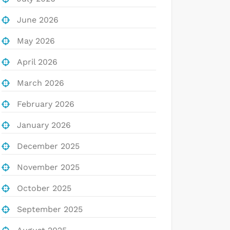
June 2026
May 2026
April 2026
March 2026
February 2026
January 2026
December 2025
November 2025
October 2025
September 2025