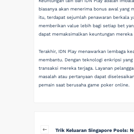
Keuntungan lain dari IDN Play adalah imb
biasanya akan menerima bonus awal yang me
itu, terdapat sejumlah penawaran berkala
memberikan value lebih bagi setiap bet yan
dapat memaksimalkan keuntungan mereka 
Terakhir, IDN Play menawarkan lembaga ke
membantu. Dengan teknologi enkripsi yang
transaksi mereka terjaga. Layanan pelang
masalah atau pertanyaan dapat diselesaik
pemain saat berusaha game poker online.
Trik Keluaran Singapore Pools: 