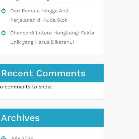
Dari Pemula Hingga Ahli:
Perjalanan di Kuda Slot
Chance di Lotere Hongkong: Fakta
Unik yang Harus Diketahui
Recent Comments
o comments to show.
Archives
July 2026