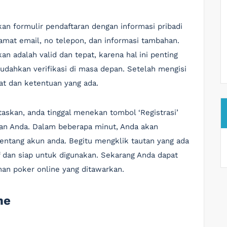
an formulir pendaftaran dengan informasi pribadi
amat email, no telepon, dan informasi tambahan.
n adalah valid dan tepat, karena hal ini penting
dahkan verifikasi di masa depan. Setelah mengisi
rat dan ketentuan yang ada.
taskan, anda tinggal menekan tombol ‘Registrasi’
an Anda. Dalam beberapa minut, Anda akan
tentang akun anda. Begitu mengklik tautan yang ada
if dan siap untuk digunakan. Sekarang Anda dapat
nan poker online yang ditawarkan.
ne