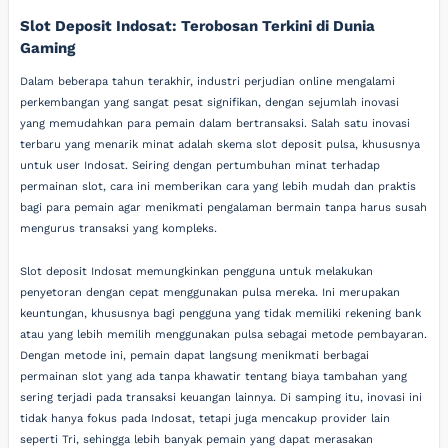
Slot Deposit Indosat: Terobosan Terkini di Dunia
Gaming
Dalam beberapa tahun terakhir, industri perjudian online mengalami
perkembangan yang sangat pesat signifikan, dengan sejumlah inovasi
yang memudahkan para pemain dalam bertransaksi. Salah satu inovasi
terbaru yang menarik minat adalah skema slot deposit pulsa, khususnya
untuk user Indosat. Seiring dengan pertumbuhan minat terhadap
permainan slot, cara ini memberikan cara yang lebih mudah dan praktis
bagi para pemain agar menikmati pengalaman bermain tanpa harus susah
mengurus transaksi yang kompleks.
Slot deposit Indosat memungkinkan pengguna untuk melakukan
penyetoran dengan cepat menggunakan pulsa mereka. Ini merupakan
keuntungan, khususnya bagi pengguna yang tidak memiliki rekening bank
atau yang lebih memilih menggunakan pulsa sebagai metode pembayaran.
Dengan metode ini, pemain dapat langsung menikmati berbagai
permainan slot yang ada tanpa khawatir tentang biaya tambahan yang
sering terjadi pada transaksi keuangan lainnya. Di samping itu, inovasi ini
tidak hanya fokus pada Indosat, tetapi juga mencakup provider lain
seperti Tri, sehingga lebih banyak pemain yang dapat merasakan