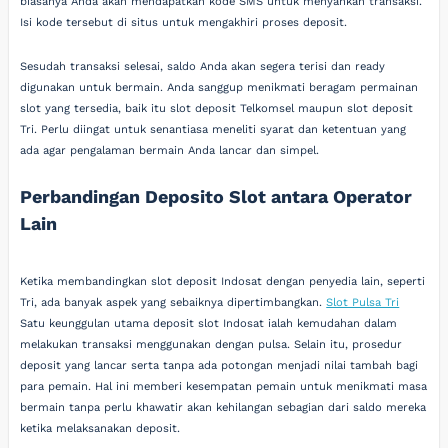
biasanya Anda akan mendapatkan kode SMS untuk menyahkan transaksi.
Isi kode tersebut di situs untuk mengakhiri proses deposit.
Sesudah transaksi selesai, saldo Anda akan segera terisi dan ready
digunakan untuk bermain. Anda sanggup menikmati beragam permainan
slot yang tersedia, baik itu slot deposit Telkomsel maupun slot deposit
Tri. Perlu diingat untuk senantiasa meneliti syarat dan ketentuan yang
ada agar pengalaman bermain Anda lancar dan simpel.
Perbandingan Deposito Slot antara Operator
Lain
Ketika membandingkan slot deposit Indosat dengan penyedia lain, seperti
Tri, ada banyak aspek yang sebaiknya dipertimbangkan.
Slot Pulsa Tri
Satu keunggulan utama deposit slot Indosat ialah kemudahan dalam
melakukan transaksi menggunakan dengan pulsa. Selain itu, prosedur
deposit yang lancar serta tanpa ada potongan menjadi nilai tambah bagi
para pemain. Hal ini memberi kesempatan pemain untuk menikmati masa
bermain tanpa perlu khawatir akan kehilangan sebagian dari saldo mereka
ketika melaksanakan deposit.