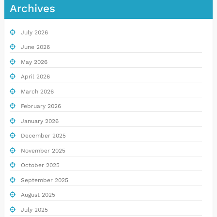
Archives
July 2026
June 2026
May 2026
April 2026
March 2026
February 2026
January 2026
December 2025
November 2025
October 2025
September 2025
August 2025
July 2025