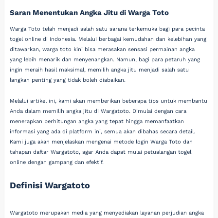
Saran Menentukan Angka Jitu di Warga Toto
Warga Toto telah menjadi salah satu sarana terkemuka bagi para pecinta
togel online di Indonesia. Melalui berbagai kemudahan dan kelebihan yang
ditawarkan, warga toto kini bisa merasakan sensasi permainan angka
yang lebih menarik dan menyenangkan. Namun, bagi para petaruh yang
ingin meraih hasil maksimal, memilih angka jitu menjadi salah satu
langkah penting yang tidak boleh diabaikan.
Melalui artikel ini, kami akan memberikan beberapa tips untuk membantu
Anda dalam memilih angka jitu di Wargatoto. Dimulai dengan cara
menerapkan perhitungan angka yang tepat hingga memanfaatkan
informasi yang ada di platform ini, semua akan dibahas secara detail.
Kami juga akan menjelaskan mengenai metode login Warga Toto dan
tahapan daftar Wargatoto, agar Anda dapat mulai petualangan togel
online dengan gampang dan efektif.
Definisi Wargatoto
Wargatoto merupakan media yang menyediakan layanan perjudian angka