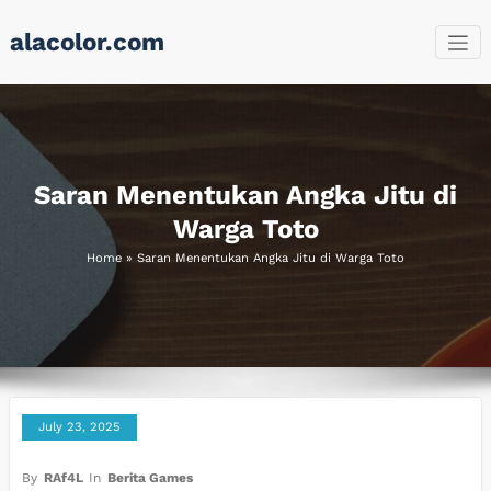
Skip
alacolor.com
to
content
Saran Menentukan Angka Jitu di
Warga Toto
Home
»
Saran Menentukan Angka Jitu di Warga Toto
July 23, 2025
By
RAf4L
In
Berita Games