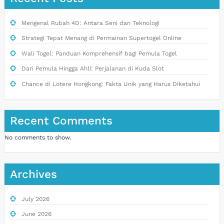
Mengenal Rubah 4D: Antara Seni dan Teknologi
Strategi Tepat Menang di Permainan Supertogel Online
Wali Togel: Panduan Komprehensif bagi Pemula Togel
Dari Pemula Hingga Ahli: Perjalanan di Kuda Slot
Chance di Lotere Hongkong: Fakta Unik yang Harus Diketahui
Recent Comments
No comments to show.
Archives
July 2026
June 2026