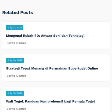
Related Posts
July 31, 2026
Mengenal Rubah 4D: Antara Seni dan Teknologi
Berita Games
July 30, 2026
Strategi Tepat Menang di Permainan Supertogel Online
Berita Games
July 30, 2026
Wali Togel: Panduan Komprehensif bagi Pemula Togel
Berita Games