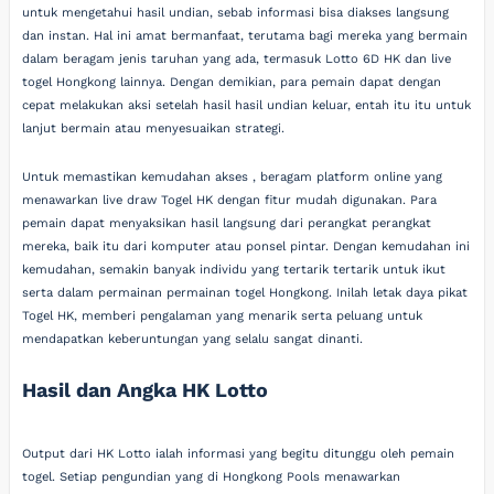
untuk mengetahui hasil undian, sebab informasi bisa diakses langsung
dan instan. Hal ini amat bermanfaat, terutama bagi mereka yang bermain
dalam beragam jenis taruhan yang ada, termasuk Lotto 6D HK dan live
togel Hongkong lainnya. Dengan demikian, para pemain dapat dengan
cepat melakukan aksi setelah hasil hasil undian keluar, entah itu itu untuk
lanjut bermain atau menyesuaikan strategi.
Untuk memastikan kemudahan akses , beragam platform online yang
menawarkan live draw Togel HK dengan fitur mudah digunakan. Para
pemain dapat menyaksikan hasil langsung dari perangkat perangkat
mereka, baik itu dari komputer atau ponsel pintar. Dengan kemudahan ini
kemudahan, semakin banyak individu yang tertarik tertarik untuk ikut
serta dalam permainan permainan togel Hongkong. Inilah letak daya pikat
Togel HK, memberi pengalaman yang menarik serta peluang untuk
mendapatkan keberuntungan yang selalu sangat dinanti.
Hasil dan Angka HK Lotto
Output dari HK Lotto ialah informasi yang begitu ditunggu oleh pemain
togel. Setiap pengundian yang di Hongkong Pools menawarkan