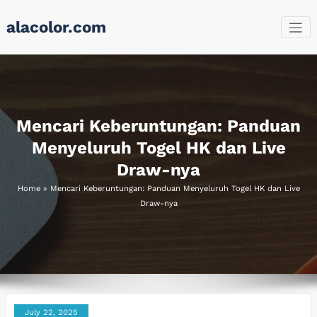
Skip
alacolor.com
to
content
Mencari Keberuntungan: Panduan
Menyeluruh Togel HK dan Live
Draw-nya
Home
»
Mencari Keberuntungan: Panduan Menyeluruh Togel HK dan Live
Draw-nya
July 22, 2025