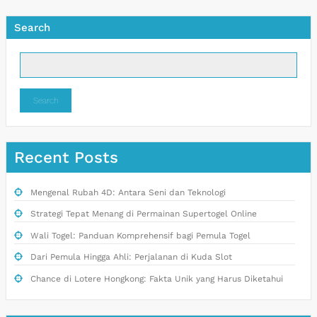
Search
Search
Recent Posts
Mengenal Rubah 4D: Antara Seni dan Teknologi
Strategi Tepat Menang di Permainan Supertogel Online
Wali Togel: Panduan Komprehensif bagi Pemula Togel
Dari Pemula Hingga Ahli: Perjalanan di Kuda Slot
Chance di Lotere Hongkong: Fakta Unik yang Harus Diketahui