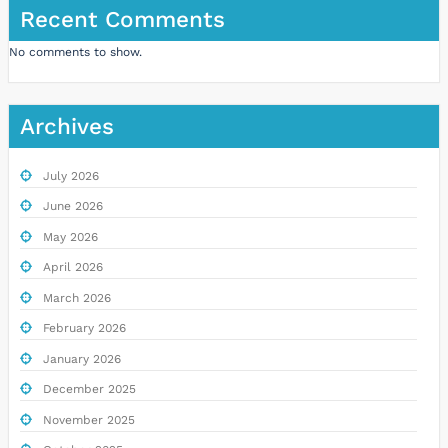
Recent Comments
No comments to show.
Archives
July 2026
June 2026
May 2026
April 2026
March 2026
February 2026
January 2026
December 2025
November 2025