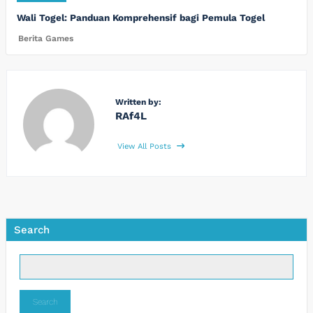
Wali Togel: Panduan Komprehensif bagi Pemula Togel
Berita Games
Written by:
RAf4L
View All Posts
Search
Search