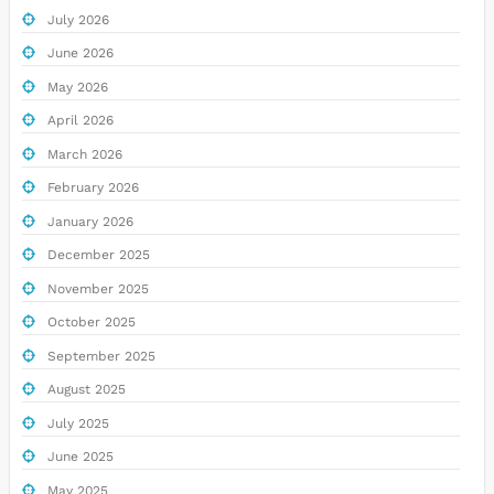
July 2026
June 2026
May 2026
April 2026
March 2026
February 2026
January 2026
December 2025
November 2025
October 2025
September 2025
August 2025
July 2025
June 2025
May 2025