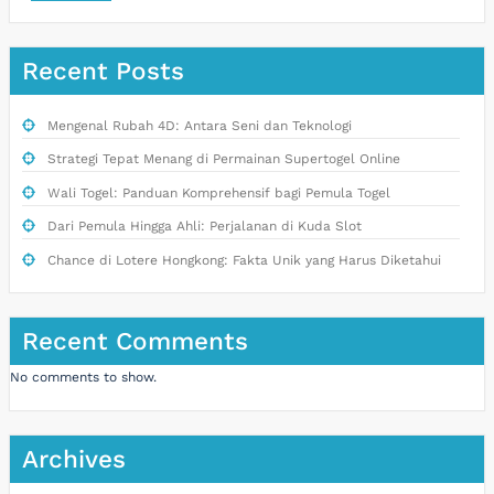
Recent Posts
Mengenal Rubah 4D: Antara Seni dan Teknologi
Strategi Tepat Menang di Permainan Supertogel Online
Wali Togel: Panduan Komprehensif bagi Pemula Togel
Dari Pemula Hingga Ahli: Perjalanan di Kuda Slot
Chance di Lotere Hongkong: Fakta Unik yang Harus Diketahui
Recent Comments
No comments to show.
Archives