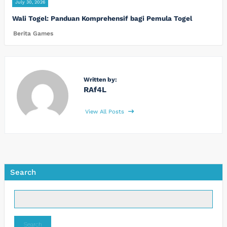
July 30, 2026
Wali Togel: Panduan Komprehensif bagi Pemula Togel
Berita Games
Written by:
RAf4L
View All Posts
Search
Search