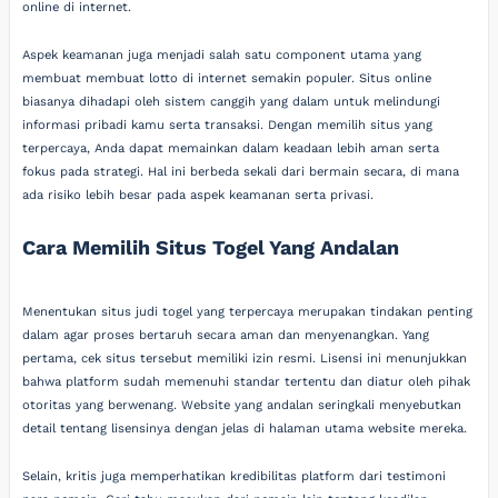
online di internet.
Aspek keamanan juga menjadi salah satu component utama yang
membuat membuat lotto di internet semakin populer. Situs online
biasanya dihadapi oleh sistem canggih yang dalam untuk melindungi
informasi pribadi kamu serta transaksi. Dengan memilih situs yang
terpercaya, Anda dapat memainkan dalam keadaan lebih aman serta
fokus pada strategi. Hal ini berbeda sekali dari bermain secara, di mana
ada risiko lebih besar pada aspek keamanan serta privasi.
Cara Memilih Situs Togel Yang Andalan
Menentukan situs judi togel yang terpercaya merupakan tindakan penting
dalam agar proses bertaruh secara aman dan menyenangkan. Yang
pertama, cek situs tersebut memiliki izin resmi. Lisensi ini menunjukkan
bahwa platform sudah memenuhi standar tertentu dan diatur oleh pihak
otoritas yang berwenang. Website yang andalan seringkali menyebutkan
detail tentang lisensinya dengan jelas di halaman utama website mereka.
Selain, kritis juga memperhatikan kredibilitas platform dari testimoni