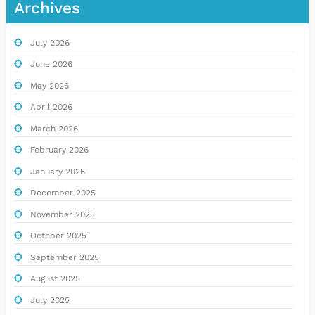
Archives
July 2026
June 2026
May 2026
April 2026
March 2026
February 2026
January 2026
December 2025
November 2025
October 2025
September 2025
August 2025
July 2025