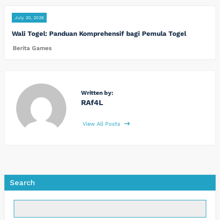
July 30, 2026
Wali Togel: Panduan Komprehensif bagi Pemula Togel
Berita Games
Written by:
RAf4L
View All Posts
Search