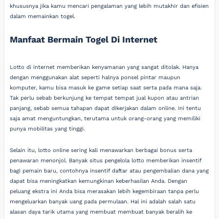
khususnya jika kamu mencari pengalaman yang lebih mutakhir dan efisien
dalam memainkan togel.
Manfaat Bermain Togel Di Internet
Lotto di internet memberikan kenyamanan yang sangat ditolak. Hanya
dengan menggunakan alat seperti halnya ponsel pintar maupun
komputer, kamu bisa masuk ke game setiap saat serta pada mana saja.
Tak perlu sebab berkunjung ke tempat tempat jual kupon atau antrian
panjang, sebab semua tahapan dapat dikerjakan dalam online. Ini tentu
saja amat menguntungkan, terutama untuk orang-orang yang memiliki
punya mobilitas yang tinggi.
Selain itu, lotto online sering kali menawarkan berbagai bonus serta
penawaran menonjol. Banyak situs pengelola lotto memberikan insentif
bagi pemain baru, contohnya insentif daftar atau pengembalian dana yang
dapat bisa meningkatkan kemungkinan keberhasilan Anda. Dengan
peluang ekstra ini Anda bisa merasakan lebih kegembiraan tanpa perlu
mengeluarkan banyak uang pada permulaan. Hal ini adalah salah satu
alasan daya tarik utama yang membuat membuat banyak beralih ke