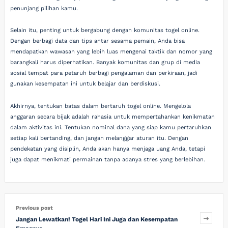
penunjang pilihan kamu.
Selain itu, penting untuk bergabung dengan komunitas togel online.
Dengan berbagi data dan tips antar sesama pemain, Anda bisa
mendapatkan wawasan yang lebih luas mengenai taktik dan nomor yang
barangkali harus diperhatikan. Banyak komunitas dan grup di media
sosial tempat para petaruh berbagi pengalaman dan perkiraan, jadi
gunakan kesempatan ini untuk belajar dan berdiskusi.
Akhirnya, tentukan batas dalam bertaruh togel online. Mengelola
anggaran secara bijak adalah rahasia untuk mempertahankan kenikmatan
dalam aktivitas ini. Tentukan nominal dana yang siap kamu pertaruhkan
setiap kali bertanding, dan jangan melanggar aturan itu. Dengan
pendekatan yang disiplin, Anda akan hanya menjaga uang Anda, tetapi
juga dapat menikmati permainan tanpa adanya stres yang berlebihan.
Previous post
Jangan Lewatkan! Togel Hari Ini Juga dan Kesempatan