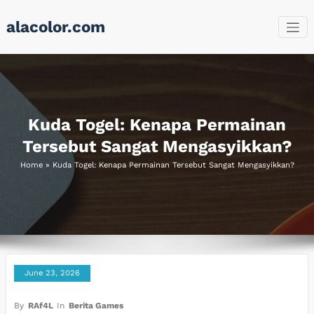
Skip
alacolor.com
to
content
Kuda Togel: Kenapa Permainan
Tersebut Sangat Mengasyikkan?
Home
»
Kuda Togel: Kenapa Permainan Tersebut Sangat Mengasyikkan?
June 23, 2026
By
RAf4L
In
Berita Games