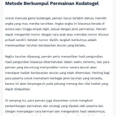
Metode Berkumpul Permainan Kudatogel
Untuk memulai game kudatogel, pemain harus terlebih dahulu memilih
angka yang mau mereka taruhkan. Angka-angka ini biasanya berada di
antara satu hingga empat digit, sesuai dengan jenis permainan. Pemain
dapat mengambil nomor dengan cara acak atau memakai nomor khusus
pribadi sendiri. Setelah nomor dipilih, langkah berikutnya adalah
menempatkan taruhan berdasarkan aturan yang berlaku.
Begitu taruhan dipasang, pemain perlu menantikan hasil pengundian.
Hasil pengundian biasanya diberitahukan dalam waktu tertentu, dan para
pemain yang beruntung memprediksi nomor secara akurat akan
mendapat hadiah berdasarkan aturan yang telah ditentukan. Penting bagi
para peserta untuk memahami berbagai jenis taruhan yang tersedia,
karena ini akan berpengaruh pada peluang menang dan nilai hadiah yang
dapat didapatkan.
Di samping itu, para pemain juga disarankan untuk mengikuti
perkembangan permainan dan strategi yang dipakai oleh peserta lain.
Dengan mempelajari cara bermain dan menganalisis hasil sebelumnya,