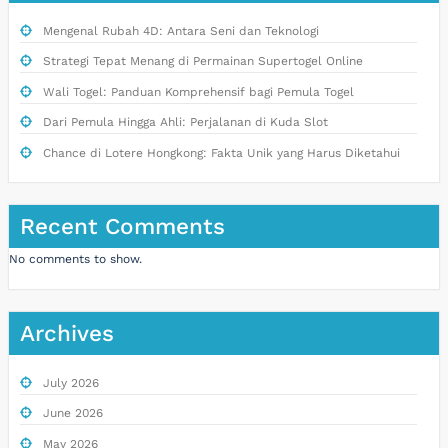
Mengenal Rubah 4D: Antara Seni dan Teknologi
Strategi Tepat Menang di Permainan Supertogel Online
Wali Togel: Panduan Komprehensif bagi Pemula Togel
Dari Pemula Hingga Ahli: Perjalanan di Kuda Slot
Chance di Lotere Hongkong: Fakta Unik yang Harus Diketahui
Recent Comments
No comments to show.
Archives
July 2026
June 2026
May 2026