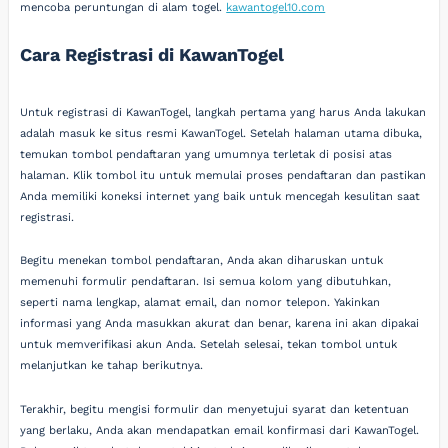
mencoba peruntungan di alam togel.
kawantogel10.com
Cara Registrasi di KawanTogel
Untuk registrasi di KawanTogel, langkah pertama yang harus Anda lakukan
adalah masuk ke situs resmi KawanTogel. Setelah halaman utama dibuka,
temukan tombol pendaftaran yang umumnya terletak di posisi atas
halaman. Klik tombol itu untuk memulai proses pendaftaran dan pastikan
Anda memiliki koneksi internet yang baik untuk mencegah kesulitan saat
registrasi.
Begitu menekan tombol pendaftaran, Anda akan diharuskan untuk
memenuhi formulir pendaftaran. Isi semua kolom yang dibutuhkan,
seperti nama lengkap, alamat email, dan nomor telepon. Yakinkan
informasi yang Anda masukkan akurat dan benar, karena ini akan dipakai
untuk memverifikasi akun Anda. Setelah selesai, tekan tombol untuk
melanjutkan ke tahap berikutnya.
Terakhir, begitu mengisi formulir dan menyetujui syarat dan ketentuan
yang berlaku, Anda akan mendapatkan email konfirmasi dari KawanTogel.