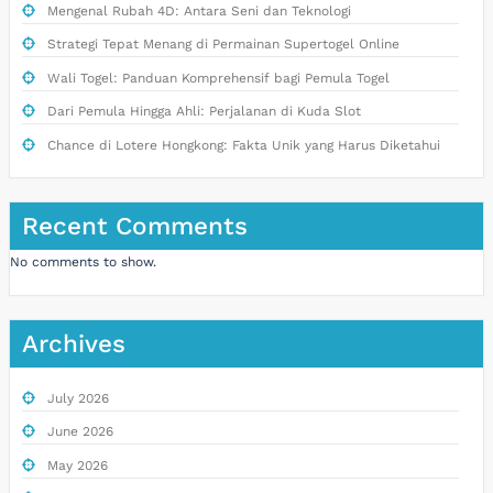
Mengenal Rubah 4D: Antara Seni dan Teknologi
Strategi Tepat Menang di Permainan Supertogel Online
Wali Togel: Panduan Komprehensif bagi Pemula Togel
Dari Pemula Hingga Ahli: Perjalanan di Kuda Slot
Chance di Lotere Hongkong: Fakta Unik yang Harus Diketahui
Recent Comments
No comments to show.
Archives
July 2026
June 2026
May 2026