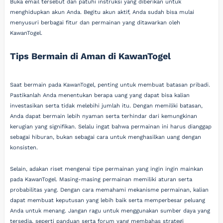
Buka email tersebut dan patuhi instruksi yang diberikan untuk
menghidupkan akun Anda. Begitu akun aktif, Anda sudah bisa mulai
menyusuri berbagai fitur dan permainan yang ditawarkan oleh
KawanTogel.
Tips Bermain di Aman di KawanTogel
Saat bermain pada KawanTogel, penting untuk membuat batasan pribadi.
Pastikanlah Anda menentukan berapa uang yang dapat bisa kalian
investasikan serta tidak melebihi jumlah itu. Dengan memiliki batasan,
Anda dapat bermain lebih nyaman serta terhindar dari kemungkinan
kerugian yang signifikan. Selalu ingat bahwa permainan ini harus dianggap
sebagai hiburan, bukan sebagai cara untuk menghasilkan uang dengan
konsisten.
Selain, adakan riset mengenai tipe permainan yang ingin ingin mainkan
pada KawanTogel. Masing-masing permainan memiliki aturan serta
probabilitas yang. Dengan cara memahami mekanisme permainan, kalian
dapat membuat keputusan yang lebih baik serta memperbesar peluang
Anda untuk menang. Jangan ragu untuk menggunakan sumber daya yang
tersedia, seperti panduan serta forum yang membahas strategi