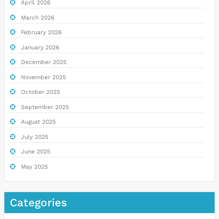
April 2026
March 2026
February 2026
January 2026
December 2025
November 2025
October 2025
September 2025
August 2025
July 2025
June 2025
May 2025
Categories