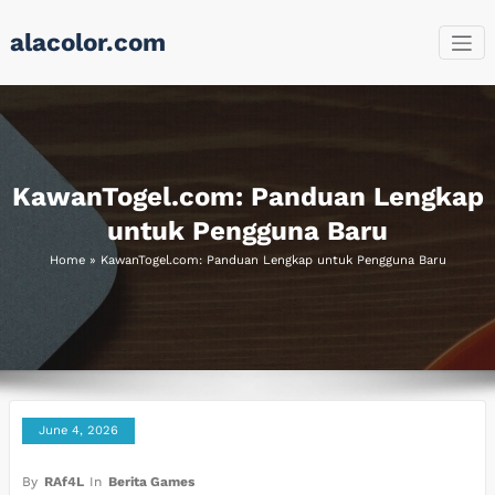
Skip
alacolor.com
to
content
KawanTogel.com: Panduan Lengkap
untuk Pengguna Baru
Home
»
KawanTogel.com: Panduan Lengkap untuk Pengguna Baru
June 4, 2026
By
RAf4L
In
Berita Games