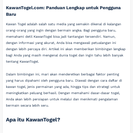
KawanTogel.com: Panduan Lengkap untuk Pengguna
Baru
Kawan Togel adalah salah satu media yang semakin dikenal di kalangan
orang-orang yang ingin dengan bermain angka. Bagi pengguna baru,
memahami detil KawanTogel bisa jadi tantangan tersendiri. Namun,
dengan informasi yang akurat, Anda bisa mengawali petualangan ini
dengan lebih percaya diri. Artikel ini akan memberikan bimbingan lengkap
bagi Anda yang masih mengenal dunia togel dan ingin tahu lebih banyak
tentang KawanTogel.
Dalam bimbingan ini, mari akan menderetkan berbagai faktor penting
yang harus dipahami oleh pengguna baru. Diawali dengan cara daftar di
kawan togel, jenis permainan yang ada, hingga tips dan strategi untuk
meningkatkan peluang berhasil. Dengan memahami dasar-dasar togel,
Anda akan lebih persiapan untuk melalui dan menikmati pengalaman
bermain secara lebih seru.
Apa itu KawanTogel?