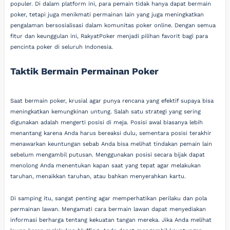
populer. Di dalam platform ini, para pemain tidak hanya dapat bermain
poker, tetapi juga menikmati permainan lain yang juga meningkatkan
pengalaman bersosialisasi dalam komunitas poker online. Dengan semua
fitur dan keunggulan ini, RakyatPoker menjadi pilihan favorit bagi para
pencinta poker di seluruh Indonesia.
Taktik Bermain Permainan Poker
Saat bermain poker, krusial agar punya rencana yang efektif supaya bisa
meningkatkan kemungkinan untung. Salah satu strategi yang sering
digunakan adalah mengerti posisi di meja. Posisi awal biasanya lebih
menantang karena Anda harus bereaksi dulu, sementara posisi terakhir
menawarkan keuntungan sebab Anda bisa melihat tindakan pemain lain
sebelum mengambil putusan. Menggunakan posisi secara bijak dapat
menolong Anda menentukan kapan saat yang tepat agar melakukan
taruhan, menaikkan taruhan, atau bahkan menyerahkan kartu.
Di samping itu, sangat penting agar memperhatikan perilaku dan pola
permainan lawan. Mengamati cara bermain lawan dapat menyediakan
informasi berharga tentang kekuatan tangan mereka. Jika Anda melihat