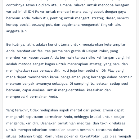
contohnya Texas Hold’em atau Omaha. Silakan untuk mencoba beragam
variasi ini di IDN Poker untuk mencari mana paling cocok dengan gaya
bermain Anda. Selain itu, penting untuk mengerti strategi dasar, seperti
konsep posisi, peluang pot, dan bagaimana mengamati tingkah laku
anggota lain.
Berikutnya, latih, adalah kunci utama untuk menajamkan keterampilan
Anda. Manfaatkan fasilitas permainan gratis di Rakyat Poker, yang
memberikan kesempatan Anda bermain tanpa risiko kehilangan uang. Ini
adalah metode sangat bagus untuk menerapkan strategi yang baru dan
meningkatkan rasa percaya diri. Ikuti juga kompetisi di IDN Play yang
mana dapat memberikan kamu pengalaman yang berharga dalam bermain
melawan banyak lawannya sekaligus. Di samping itu, setelah setiap sesi
bermain, capai evaluasi untuk mengidentifikasi kesalahan dan
memperbaiki permainan Anda.
Yang terakhir, tidak melupakan aspek mental dari poker. Emosi dapat
mengaruhi keputusan permainan Anda, sehingga krusial untuk belajar
mengendalikan diri. Usahakan berlatihlah meditasi dan teknik relaksasi
untuk mempertahankan kestabilan selama bermain, terutama dalam
situasi tekanan tinggi. Komunitas poker di RakyatPoker juga bisa menjadi