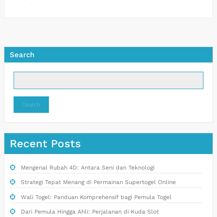
Search
Search
Recent Posts
Mengenal Rubah 4D: Antara Seni dan Teknologi
Strategi Tepat Menang di Permainan Supertogel Online
Wali Togel: Panduan Komprehensif bagi Pemula Togel
Dari Pemula Hingga Ahli: Perjalanan di Kuda Slot