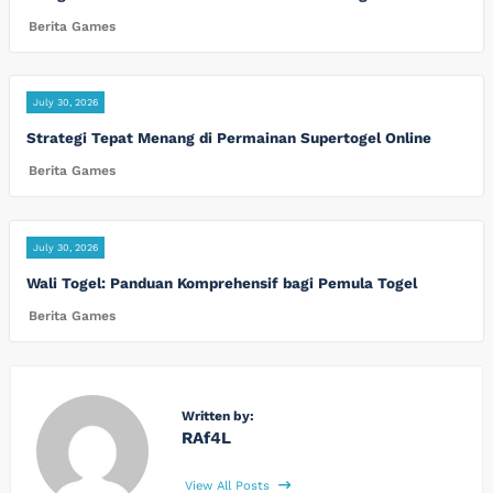
Berita Games
July 30, 2026
Strategi Tepat Menang di Permainan Supertogel Online
Berita Games
July 30, 2026
Wali Togel: Panduan Komprehensif bagi Pemula Togel
Berita Games
Written by:
RAf4L
View All Posts