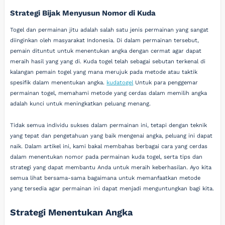
Strategi Bijak Menyusun Nomor di Kuda
Togel dan permainan jitu adalah salah satu jenis permainan yang sangat
diinginkan oleh masyarakat Indonesia. Di dalam permainan tersebut,
pemain dituntut untuk menentukan angka dengan cermat agar dapat
meraih hasil yang yang di. Kuda togel telah sebagai sebutan terkenal di
kalangan pemain togel yang mana merujuk pada metode atau taktik
spesifik dalam menentukan angka.
kudatogel
Untuk para penggemar
permainan togel, memahami metode yang cerdas dalam memilih angka
adalah kunci untuk meningkatkan peluang menang.
Tidak semua individu sukses dalam permainan ini, tetapi dengan teknik
yang tepat dan pengetahuan yang baik mengenai angka, peluang ini dapat
naik. Dalam artikel ini, kami bakal membahas berbagai cara yang cerdas
dalam menentukan nomor pada permainan kuda togel, serta tips dan
strategi yang dapat membantu Anda untuk meraih keberhasilan. Ayo kita
semua lihat bersama-sama bagaimana untuk memanfaatkan metode
yang tersedia agar permainan ini dapat menjadi menguntungkan bagi kita.
Strategi Menentukan Angka