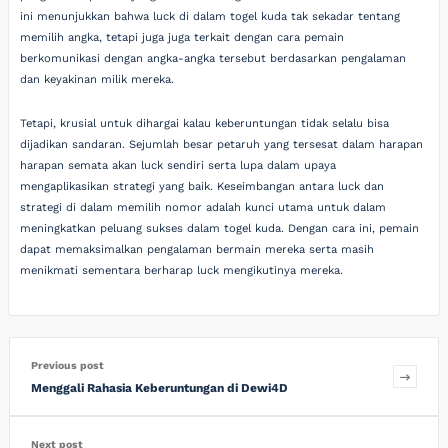
ini menunjukkan bahwa luck di dalam togel kuda tak sekadar tentang
memilih angka, tetapi juga juga terkait dengan cara pemain
berkomunikasi dengan angka-angka tersebut berdasarkan pengalaman
dan keyakinan milik mereka.
Tetapi, krusial untuk dihargai kalau keberuntungan tidak selalu bisa
dijadikan sandaran. Sejumlah besar petaruh yang tersesat dalam harapan
harapan semata akan luck sendiri serta lupa dalam upaya
mengaplikasikan strategi yang baik. Keseimbangan antara luck dan
strategi di dalam memilih nomor adalah kunci utama untuk dalam
meningkatkan peluang sukses dalam togel kuda. Dengan cara ini, pemain
dapat memaksimalkan pengalaman bermain mereka serta masih
menikmati sementara berharap luck mengikutinya mereka.
Previous post
Menggali Rahasia Keberuntungan di Dewi4D
Next post