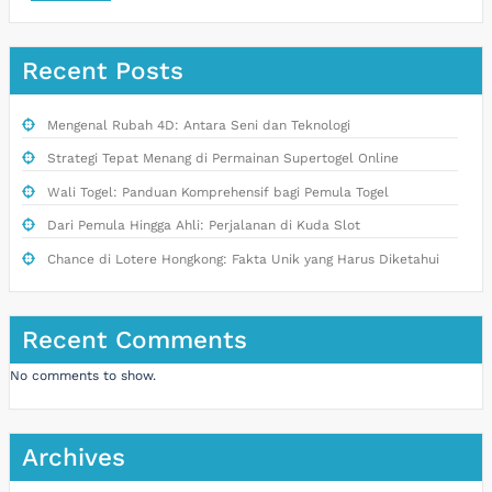
Recent Posts
Mengenal Rubah 4D: Antara Seni dan Teknologi
Strategi Tepat Menang di Permainan Supertogel Online
Wali Togel: Panduan Komprehensif bagi Pemula Togel
Dari Pemula Hingga Ahli: Perjalanan di Kuda Slot
Chance di Lotere Hongkong: Fakta Unik yang Harus Diketahui
Recent Comments
No comments to show.
Archives