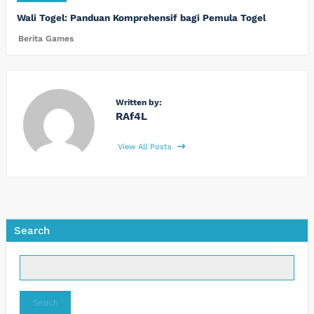
Wali Togel: Panduan Komprehensif bagi Pemula Togel
Berita Games
Written by:
RAf4L
View All Posts
Search
Search