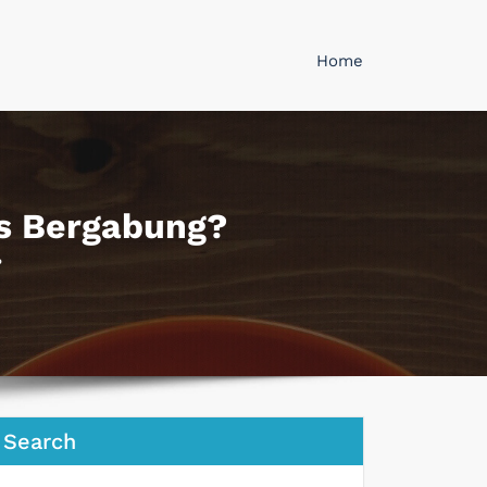
Home
us Bergabung?
?
Search