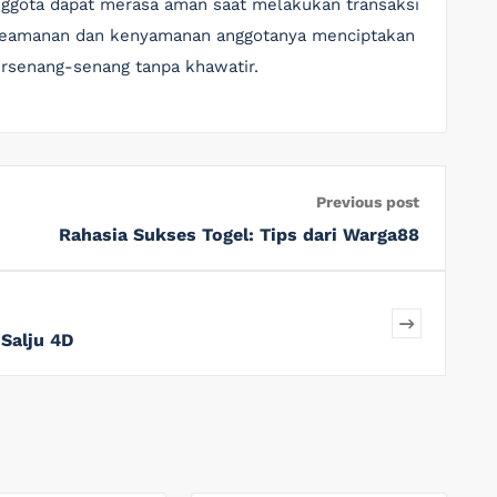
anggota dapat merasa aman saat melakukan transaksi
keamanan dan kenyamanan anggotanya menciptakan
ersenang-senang tanpa khawatir.
Previous post
Rahasia Sukses Togel: Tips dari Warga88
 Salju 4D