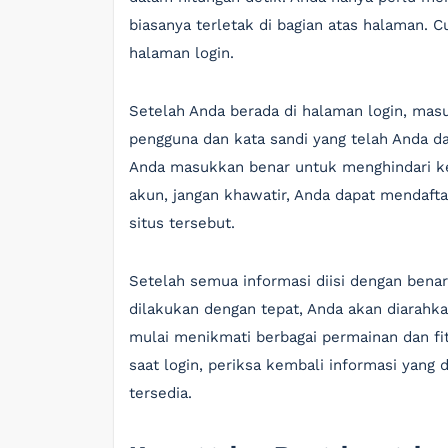
biasanya terletak di bagian atas halaman. 
halaman login.
Setelah Anda berada di halaman login, masu
pengguna dan kata sandi yang telah Anda d
Anda masukkan benar untuk menghindari ke
akun, jangan khawatir, Anda dapat mendafta
situs tersebut.
Setelah semua informasi diisi dengan benar
dilakukan dengan tepat, Anda akan diarahk
mulai menikmati berbagai permainan dan fi
saat login, periksa kembali informasi yang 
tersedia.