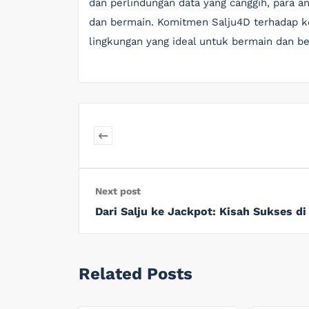
dan perlindungan data yang canggih, para 
dan bermain. Komitmen Salju4D terhadap 
lingkungan yang ideal untuk bermain dan b
Next post
Dari Salju ke Jackpot: Kisah Sukses di
Related Posts