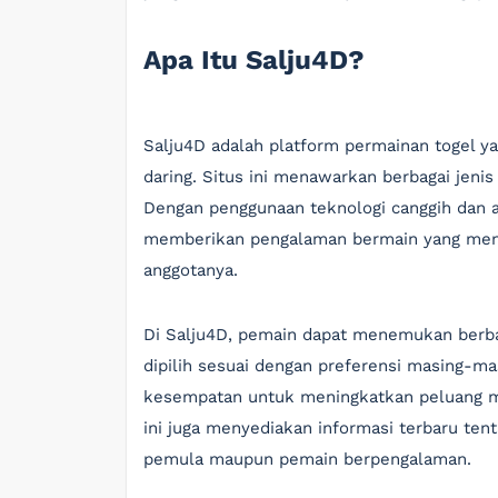
Apa Itu Salju4D?
Salju4D adalah platform permainan togel y
daring. Situs ini menawarkan berbagai jen
Dengan penggunaan teknologi canggih dan 
memberikan pengalaman bermain yang men
anggotanya.
Di Salju4D, pemain dapat menemukan berbag
dipilih sesuai dengan preferensi masing-ma
kesempatan untuk meningkatkan peluang me
ini juga menyediakan informasi terbaru tent
pemula maupun pemain berpengalaman.