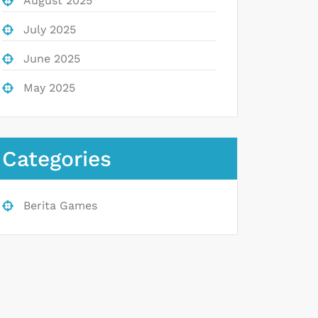
August 2025
July 2025
June 2025
May 2025
Categories
Berita Games