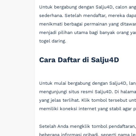
Untuk bergabung dengan Salju4D, calon ang
sederhana. Setelah mendaftar, mereka dap
menikmati berbagai permainan yang ditawa
menjadi pilihan utama bagi banyak orang y
togel daring.
Cara Daftar di Salju4D
Untuk mulai bergabung dengan Salju4D, lan
mengunjungi situs resmi Salju4D. Di hala
yang jelas terlihat. Klik tombol tersebut u
memiliki koneksi internet yang stabil agar p
Setelah Anda mengklik tombol pendaftaran,
beberapa informasi pribadi, seperti nama l