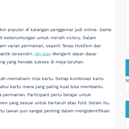
kin populer di kalangan penggemar judi online. Game
kit keberuntungan untuk meraih victory. Dalam
gam varian permainan, seperti Texas Hold’em dan
aktik tersendiri.
idn play
Mengerti dasar-dasar
rang yang hendak sukses di meja taruhan.
lah memahami nilai kartu. Setiap kombinasi kartu
N
ahui kartu mana yang paling kuat bisa membantu
ermainan. Participant perlu belajar untuk
n yang sesuai untuk bertaruh atau fold. Selain itu,
rtu lawan pun sangat penting dalam mengidentifikasi