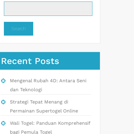
Search
Recent Posts
Mengenal Rubah 4D: Antara Seni
dan Teknologi
Strategi Tepat Menang di
Permainan Supertogel Online
Wali Togel: Panduan Komprehensif
bagi Pemula Togel