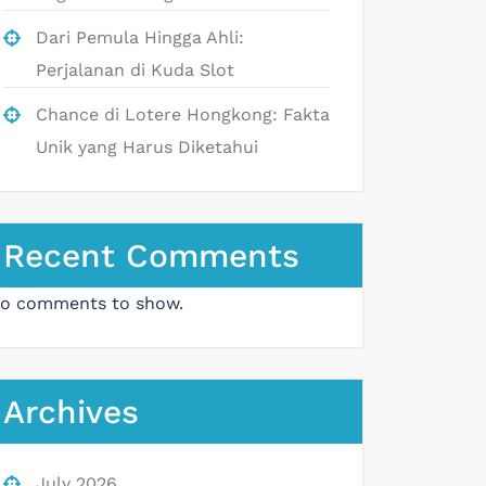
Dari Pemula Hingga Ahli:
Perjalanan di Kuda Slot
Chance di Lotere Hongkong: Fakta
Unik yang Harus Diketahui
Recent Comments
o comments to show.
Archives
July 2026