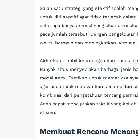
Salah satu strategi yang efektif adalah men
untuk diri sendiri agar tidak terjebak dala
seberapa banyak modal yang akan digunakan
pada jumlah tersebut. Dengan pengelolaan
waktu bermain dan meningkatkan kemungk
Akhir kata, ambil keuntungan dari bonus da
Banyak situs menyediakan berbagai jenis 
modal Anda. Pastikan untuk memeriksa syar
agar anda tidak melewatkan kesempatan 
kombinasi dari pengetahuan tentang permai
Anda dapat menciptakan taktik yang koko
efisien.
Membuat Rencana Menan