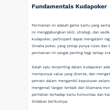
Fundamentals Kudapoker
Permainan ini adalah game kartu yang sema
ini menggabungkan skill, strategi, dan sedi
kudapoker, participant dapat mengalami ra
Omaha poker, yang setiap punya rules dan t
permainan ini sangat penting bagi setiap o
Salah satu terpenting dalam kudapoker ada
mempunyai value yang diverse, dan menget
pemain dalam mengambil keputusan selama p
mengenali tangan terbaik dan bilamana mome
perhatian terhadap kartu komunitas dan ka
tindakan berikutnya.