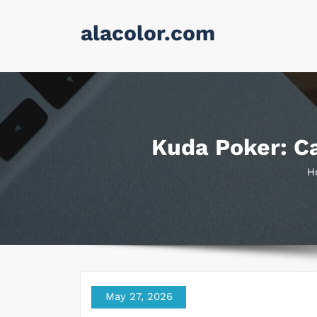
Skip
alacolor.com
to
content
Kuda Poker: C
H
May 27, 2026