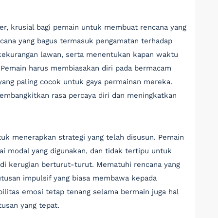
r, krusial bagi pemain untuk membuat rencana yang
cana yang bagus termasuk pengamatan terhadap
kekurangan lawan, serta menentukan kapan waktu
. Pemain harus membiasakan diri pada bermacam
yang paling cocok untuk gaya permainan mereka.
membangkitkan rasa percaya diri dan meningkatkan
ntuk menerapkan strategi yang telah disusun. Pemain
modal yang digunakan, dan tidak tertipu untuk
adi kerugian berturut-turut. Mematuhi rencana yang
utusan impulsif yang biasa membawa kepada
ilitas emosi tetap tenang selama bermain juga hal
usan yang tepat.