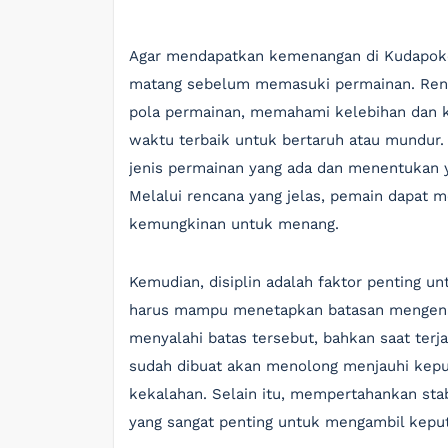
Agar mendapatkan kemenangan di Kudapoke
matang sebelum memasuki permainan. Ren
pola permainan, memahami kelebihan dan 
waktu terbaik untuk bertaruh atau mundur
jenis permainan yang ada dan menentukan 
Melalui rencana yang jelas, pemain dapat 
kemungkinan untuk menang.
Kemudian, disiplin adalah faktor penting u
harus mampu menetapkan batasan mengenai 
menyalahi batas tersebut, bahkan saat terj
sudah dibuat akan menolong menjauhi kep
kekalahan. Selain itu, mempertahankan stab
yang sangat penting untuk mengambil keput