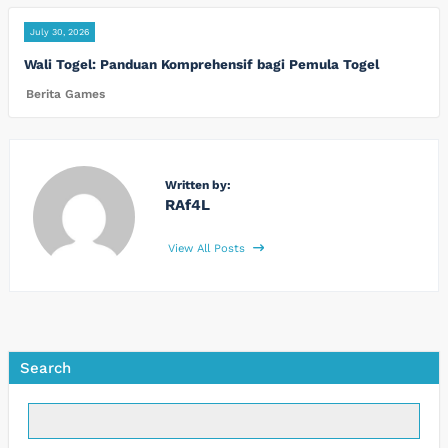
July 30, 2026
Wali Togel: Panduan Komprehensif bagi Pemula Togel
Berita Games
Written by:
RAf4L
View All Posts
Search