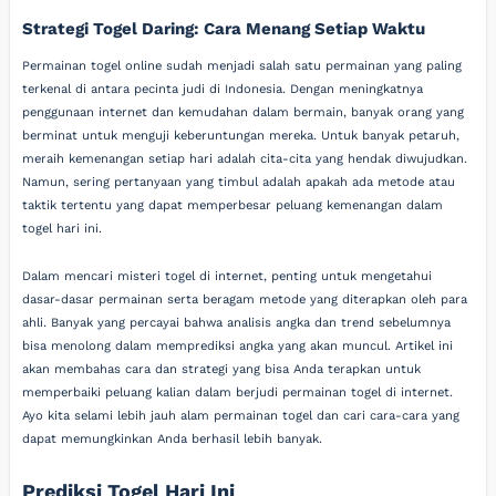
Strategi Togel Daring: Cara Menang Setiap Waktu
Permainan togel online sudah menjadi salah satu permainan yang paling
terkenal di antara pecinta judi di Indonesia. Dengan meningkatnya
penggunaan internet dan kemudahan dalam bermain, banyak orang yang
berminat untuk menguji keberuntungan mereka. Untuk banyak petaruh,
meraih kemenangan setiap hari adalah cita-cita yang hendak diwujudkan.
Namun, sering pertanyaan yang timbul adalah apakah ada metode atau
taktik tertentu yang dapat memperbesar peluang kemenangan dalam
togel hari ini.
Dalam mencari misteri togel di internet, penting untuk mengetahui
dasar-dasar permainan serta beragam metode yang diterapkan oleh para
ahli. Banyak yang percayai bahwa analisis angka dan trend sebelumnya
bisa menolong dalam memprediksi angka yang akan muncul. Artikel ini
akan membahas cara dan strategi yang bisa Anda terapkan untuk
memperbaiki peluang kalian dalam berjudi permainan togel di internet.
Ayo kita selami lebih jauh alam permainan togel dan cari cara-cara yang
dapat memungkinkan Anda berhasil lebih banyak.
Prediksi Togel Hari Ini