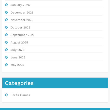
January 2026
December 2025
November 2025
October 2025
September 2025
August 2025
July 2025
June 2025
May 2025
Categories
Berita Games