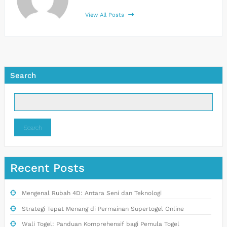
View All Posts
Search
Search
Recent Posts
Mengenal Rubah 4D: Antara Seni dan Teknologi
Strategi Tepat Menang di Permainan Supertogel Online
Wali Togel: Panduan Komprehensif bagi Pemula Togel