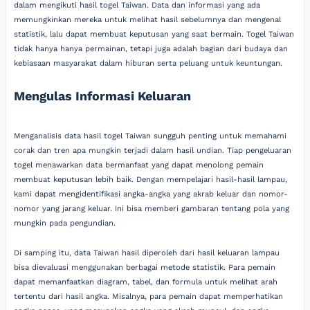
dalam mengikuti hasil togel Taiwan. Data dan informasi yang ada
memungkinkan mereka untuk melihat hasil sebelumnya dan mengenal
statistik, lalu dapat membuat keputusan yang saat bermain. Togel Taiwan
tidak hanya hanya permainan, tetapi juga adalah bagian dari budaya dan
kebiasaan masyarakat dalam hiburan serta peluang untuk keuntungan.
Mengulas Informasi Keluaran
Menganalisis data hasil togel Taiwan sungguh penting untuk memahami
corak dan tren apa mungkin terjadi dalam hasil undian. Tiap pengeluaran
togel menawarkan data bermanfaat yang dapat menolong pemain
membuat keputusan lebih baik. Dengan mempelajari hasil-hasil lampau,
kami dapat mengidentifikasi angka-angka yang akrab keluar dan nomor-
nomor yang jarang keluar. Ini bisa memberi gambaran tentang pola yang
mungkin pada pengundian.
Di samping itu, data Taiwan hasil diperoleh dari hasil keluaran lampau
bisa dievaluasi menggunakan berbagai metode statistik. Para pemain
dapat memanfaatkan diagram, tabel, dan formula untuk melihat arah
tertentu dari hasil angka. Misalnya, para pemain dapat memperhatikan