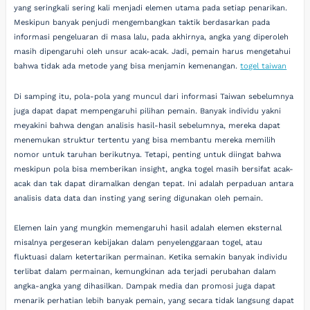
yang seringkali sering kali menjadi elemen utama pada setiap penarikan.
Meskipun banyak penjudi mengembangkan taktik berdasarkan pada
informasi pengeluaran di masa lalu, pada akhirnya, angka yang diperoleh
masih dipengaruhi oleh unsur acak-acak. Jadi, pemain harus mengetahui
bahwa tidak ada metode yang bisa menjamin kemenangan.
togel taiwan
Di samping itu, pola-pola yang muncul dari informasi Taiwan sebelumnya
juga dapat dapat mempengaruhi pilihan pemain. Banyak individu yakni
meyakini bahwa dengan analisis hasil-hasil sebelumnya, mereka dapat
menemukan struktur tertentu yang bisa membantu mereka memilih
nomor untuk taruhan berikutnya. Tetapi, penting untuk diingat bahwa
meskipun pola bisa memberikan insight, angka togel masih bersifat acak-
acak dan tak dapat diramalkan dengan tepat. Ini adalah perpaduan antara
analisis data data dan insting yang sering digunakan oleh pemain.
Elemen lain yang mungkin memengaruhi hasil adalah elemen eksternal
misalnya pergeseran kebijakan dalam penyelenggaraan togel, atau
fluktuasi dalam ketertarikan permainan. Ketika semakin banyak individu
terlibat dalam permainan, kemungkinan ada terjadi perubahan dalam
angka-angka yang dihasilkan. Dampak media dan promosi juga dapat
menarik perhatian lebih banyak pemain, yang secara tidak langsung dapat