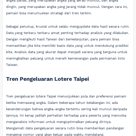
angka panas, yang merupakan angka yang akrab muncul, dan angka
dingin, yang merupakan angka yang jarang tidak muncul. Dengan cara ini,
pemain bisa merumuskan strategi dari tren terkini.
Sebagai penutup, krusial untuk selalu mengupdate data hasil secara rutin.
Data yang terbaru terbaru amat penting terhadap analisis yang dilakukan.
Dengan mengikuti hasil Taiwan dari berkelanjutan, para pemain bisa
memastikan jika kita memiliki basis data yang untuk mendukung prediksi
kita. Analisis data yang akurat dapat menjadi sarana yang berguna untuk
meningkatkan peluang untuk meraih kemenangan pada permainan toto
Taiwan.
Tren Pengeluaran Lotere Taipei
Tren pengeluaran lotere Taipei menunjukkan pola dan preferensi pemain
ketika memasang angka. Dalam beberapa tahun belakangan ini, ada
kecenderungan bahwa angka-angka tertentu sering kali muncul daripada
lainnya. Ini kerap jadilah perhatian terhadap para peserta yang mencoba
menganalisis informasi untuk mengoptimalkan peluang dirinya.
Mengamati data pengeluaran secara rutin bisa memberikan pandangan
mengenai nomor yang akan keluar pada waktu mendatang.