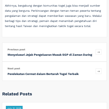
Akhirnya, bergabung dengan komunitas togel juga bisa menjadi sumber
data yang berguna. Perbincangan dengan teman-teman peserta tentang
pengalaman dan strategi dapat memberikan wawasan yang baru. Melalui
berbagi tips dan strategi, pemain dapat menambah pengetahuan diri
tentang hasil Taiwan dan meningkatkan taktik togel secara total.
Previous post
Menyelusuri Jejak Pengeluaran Masuk SGP di Zaman Daring
Next post
Pendekatan Cermat dalam Bertaruh Togel Terbaik
Related Posts
July 31, 2026