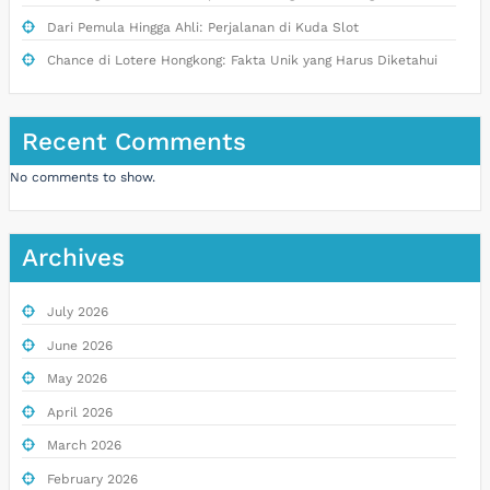
Dari Pemula Hingga Ahli: Perjalanan di Kuda Slot
Chance di Lotere Hongkong: Fakta Unik yang Harus Diketahui
Recent Comments
No comments to show.
Archives
July 2026
June 2026
May 2026
April 2026
March 2026
February 2026