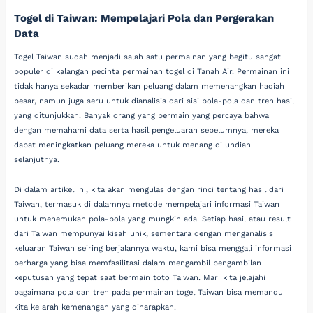
Togel di Taiwan: Mempelajari Pola dan Pergerakan
Data
Togel Taiwan sudah menjadi salah satu permainan yang begitu sangat
populer di kalangan pecinta permainan togel di Tanah Air. Permainan ini
tidak hanya sekadar memberikan peluang dalam memenangkan hadiah
besar, namun juga seru untuk dianalisis dari sisi pola-pola dan tren hasil
yang ditunjukkan. Banyak orang yang bermain yang percaya bahwa
dengan memahami data serta hasil pengeluaran sebelumnya, mereka
dapat meningkatkan peluang mereka untuk menang di undian
selanjutnya.
Di dalam artikel ini, kita akan mengulas dengan rinci tentang hasil dari
Taiwan, termasuk di dalamnya metode mempelajari informasi Taiwan
untuk menemukan pola-pola yang mungkin ada. Setiap hasil atau result
dari Taiwan mempunyai kisah unik, sementara dengan menganalisis
keluaran Taiwan seiring berjalannya waktu, kami bisa menggali informasi
berharga yang bisa memfasilitasi dalam mengambil pengambilan
keputusan yang tepat saat bermain toto Taiwan. Mari kita jelajahi
bagaimana pola dan tren pada permainan togel Taiwan bisa memandu
kita ke arah kemenangan yang diharapkan.