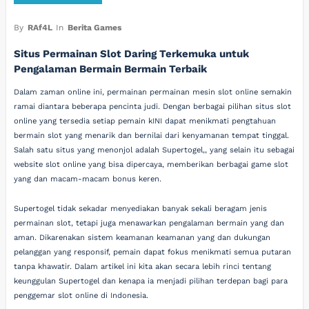
By
RAf4L
In
Berita Games
Situs Permainan Slot Daring Terkemuka untuk
Pengalaman Bermain Bermain Terbaik
Dalam zaman online ini, permainan permainan mesin slot online semakin
ramai diantara beberapa pencinta judi. Dengan berbagai pilihan situs slot
online yang tersedia setiap pemain kINI dapat menikmati pengtahuan
bermain slot yang menarik dan bernilai dari kenyamanan tempat tinggal.
Salah satu situs yang menonjol adalah Supertogel,, yang selain itu sebagai
website slot online yang bisa dipercaya, memberikan berbagai game slot
yang dan macam-macam bonus keren.
Supertogel tidak sekadar menyediakan banyak sekali beragam jenis
permainan slot, tetapi juga menawarkan pengalaman bermain yang dan
aman. Dikarenakan sistem keamanan keamanan yang dan dukungan
pelanggan yang responsif, pemain dapat fokus menikmati semua putaran
tanpa khawatir. Dalam artikel ini kita akan secara lebih rinci tentang
keunggulan Supertogel dan kenapa ia menjadi pilihan terdepan bagi para
penggemar slot online di Indonesia.