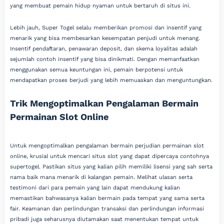
yang membuat pemain hidup nyaman untuk bertaruh di situs ini.
Lebih jauh, Super Togel selalu memberikan promosi dan insentif yang
menarik yang bisa membesarkan kesempatan penjudi untuk menang.
Insentif pendaftaran, penawaran deposit, dan skema loyalitas adalah
sejumlah contoh insentif yang bisa dinikmati. Dengan memanfaatkan
menggunakan semua keuntungan ini, pemain berpotensi untuk
mendapatkan proses berjudi yang lebih memuaskan dan menguntungkan.
Trik Mengoptimalkan Pengalaman Bermain
Permainan Slot Online
Untuk mengoptimalkan pengalaman bermain perjudian permainan slot
online, krusial untuk mencari situs slot yang dapat dipercaya contohnya
supertogel. Pastikan situs yang kalian pilih memiliki lisensi yang sah serta
nama baik mana menarik di kalangan pemain. Melihat ulasan serta
testimoni dari para pemain yang lain dapat mendukung kalian
memastikan bahwasanya kalian bermain pada tempat yang sama serta
fair. Keamanan dan perlindungan transaksi dan perlindungan informasi
pribadi juga seharusnya diutamakan saat menentukan tempat untuk