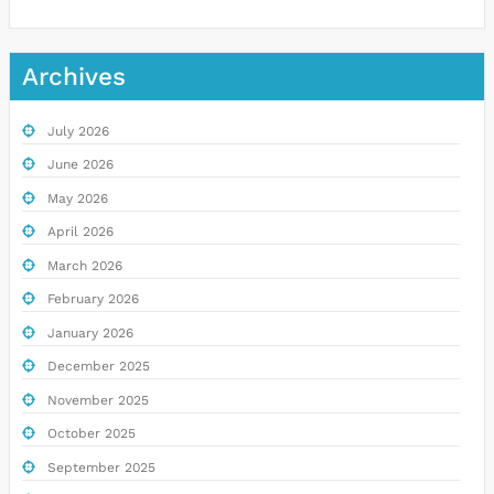
Archives
July 2026
June 2026
May 2026
April 2026
March 2026
February 2026
January 2026
December 2025
November 2025
October 2025
September 2025