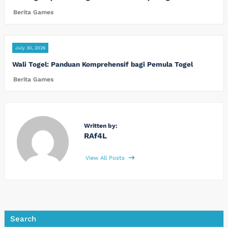
Berita Games
July 30, 2026
Wali Togel: Panduan Komprehensif bagi Pemula Togel
Berita Games
Written by:
RAf4L
View All Posts
Search