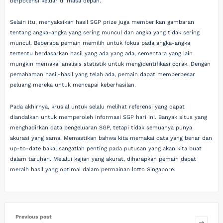
berpotensi keluar di masa depan.
Selain itu, menyaksikan hasil SGP prize juga memberikan gambaran
tentang angka-angka yang sering muncul dan angka yang tidak sering
muncul. Beberapa pemain memilih untuk fokus pada angka-angka
tertentu berdasarkan hasil yang ada yang ada, sementara yang lain
mungkin memakai analisis statistik untuk mengidentifikasi corak. Dengan
pemahaman hasil-hasil yang telah ada, pemain dapat memperbesar
peluang mereka untuk mencapai keberhasilan.
Pada akhirnya, krusial untuk selalu melihat referensi yang dapat
diandalkan untuk memperoleh informasi SGP hari ini. Banyak situs yang
menghadirkan data pengeluaran SGP, tetapi tidak semuanya punya
akurasi yang sama. Memastikan bahwa kita memakai data yang benar dan
up-to-date bakal sangatlah penting pada putusan yang akan kita buat
dalam taruhan. Melalui kajian yang akurat, diharapkan pemain dapat
meraih hasil yang optimal dalam permainan lotto Singapore.
Previous post