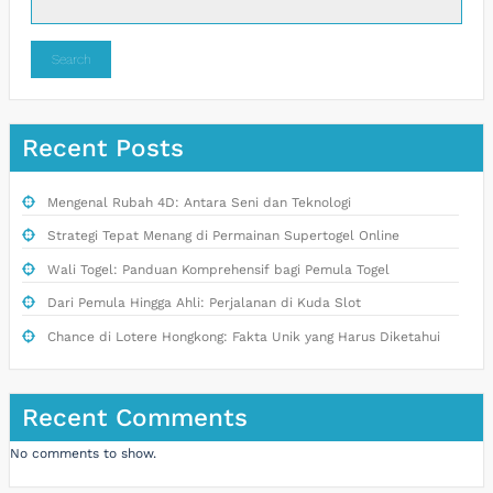
Search
Recent Posts
Mengenal Rubah 4D: Antara Seni dan Teknologi
Strategi Tepat Menang di Permainan Supertogel Online
Wali Togel: Panduan Komprehensif bagi Pemula Togel
Dari Pemula Hingga Ahli: Perjalanan di Kuda Slot
Chance di Lotere Hongkong: Fakta Unik yang Harus Diketahui
Recent Comments
No comments to show.