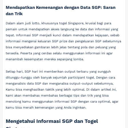
Mendapatkan Kemenangan dengan Data SGP: Saran
dan Trik
Dalam alam judi lotto, khususnya togel Singapore, krusial bagi para
pemain untuk mendapatkan akses langsung ke data dan informasi yang
tepat. Informasi SGP menjadi kunci dalam mendapatkan kejayaan, sebab
informasi mengenai keluaran SGP prize dan pengeluaran SGP sebelumnya
bisa menyediakan gambaran lebih jelas tentang pola dan peluang yang
tersedia. Peserta yang cerdas selalu menggunakan informasi ini agar
menambah kesempatan mereka sepanjang lomba.
Setiap hari, SGP hari ini memberikan output terbaru yang sungguh
ditunggu-tunggu oleh banyak sejumlah participant togel. Dengan cara
menganalisis data SGP dan menganalisa output-output sebelumnya,
Kamu bisa menghasilkan taktik yang lebih optimal. Di dalam artikel ini,
kami akan membahas membahas berbagai tips dan trik yang bisa
menolong kamu menggunakan informasi SGP dengan cara optimal, agar
kamu bisa meraih kemenangan yang Anda inginkan.
Mengetahui Informasi SGP dan Togel