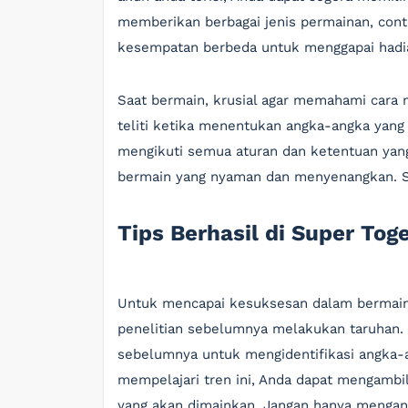
memberikan berbagai jenis permainan, con
kesempatan berbeda untuk menggapai hadi
Saat bermain, krusial agar memahami cara 
teliti ketika menentukan angka-angka yang
mengikuti semua aturan dan ketentuan yan
bermain yang nyaman dan menyenangkan. 
Tips Berhasil di Super Toge
Untuk mencapai kesuksesan dalam bermain 
penelitian sebelumnya melakukan taruhan. Pel
sebelumnya untuk mengidentifikasi angka-a
mempelajari tren ini, Anda dapat mengambi
yang akan dimainkan. Jangan hanya mengan