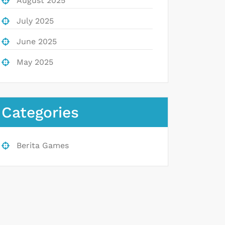
August 2025
July 2025
June 2025
May 2025
Categories
Berita Games