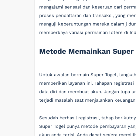
mengalami sensasi dan keseruan dari perm
proses pendaftaran dan transaksi, yang me
menguji keberuntungan mereka dalam j dun
memperkaya variasi permainan lotere di In
Metode Memainkan Super 
Untuk awalan bermain Super Togel, langka
memberikan layanan ini. Tahapan registrasi
data diri dan membuat akun. Jangan lupa u
terjadi masalah saat menjalankan keuangan
Sesudah berhasil registrasi, tahap berikut
Super Togel punya metode pembayaran yang, 
akun anda terisi, Anda dapat segera memilih