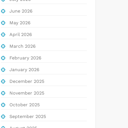
June 2026
May 2026
April 2026
March 2026
February 2026
January 2026
December 2025
November 2025
October 2025
September 2025