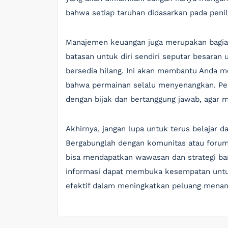
bahwa setiap taruhan didasarkan pada penil
Manajemen keuangan juga merupakan bagian 
batasan untuk diri sendiri seputar besaran
bersedia hilang. Ini akan membantu Anda m
bahwa permainan selalu menyenangkan. Perl
dengan bijak dan bertanggung jawab, agar m
Akhirnya, jangan lupa untuk terus belajar
Bergabunglah dengan komunitas atau forum
bisa mendapatkan wawasan dan strategi bar
informasi dapat membuka kesempatan untu
efektif dalam meningkatkan peluang menan