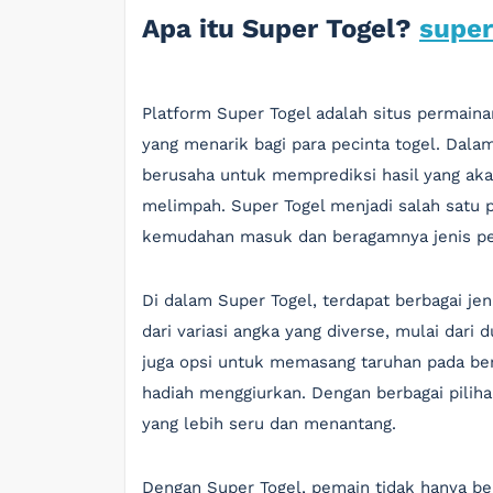
Apa itu Super Togel?
super
Platform Super Togel adalah situs permain
yang menarik bagi para pecinta togel. Dala
berusaha untuk memprediksi hasil yang ak
melimpah. Super Togel menjadi salah satu 
kemudahan masuk dan beragamnya jenis pe
Di dalam Super Togel, terdapat berbagai jen
dari variasi angka yang diverse, mulai dari d
juga opsi untuk memasang taruhan pada b
hadiah menggiurkan. Dengan berbagai pilih
yang lebih seru dan menantang.
Dengan Super Togel, pemain tidak hanya be