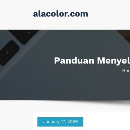
Skip
alacolor.com
to
content
Panduan Menyelu
Ho
January 17, 2026