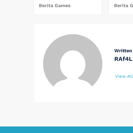
Berita Games
Berita 
Written
RAf4L
View Al