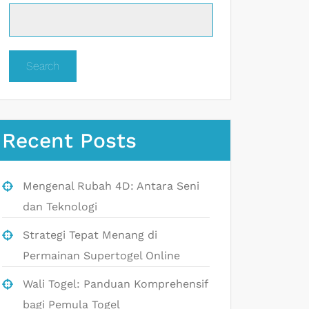
Search
Recent Posts
Mengenal Rubah 4D: Antara Seni
dan Teknologi
Strategi Tepat Menang di
Permainan Supertogel Online
Wali Togel: Panduan Komprehensif
bagi Pemula Togel