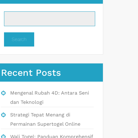
Search
Recent Posts
Mengenal Rubah 4D: Antara Seni
dan Teknologi
Strategi Tepat Menang di
Permainan Supertogel Online
Wali Togel: Panduan Komprehensif