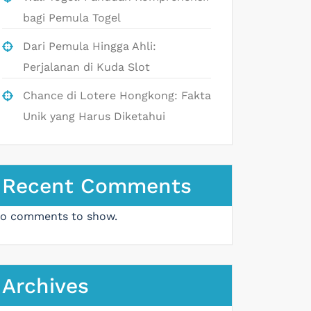
bagi Pemula Togel
Dari Pemula Hingga Ahli:
Perjalanan di Kuda Slot
Chance di Lotere Hongkong: Fakta
Unik yang Harus Diketahui
Recent Comments
o comments to show.
Archives