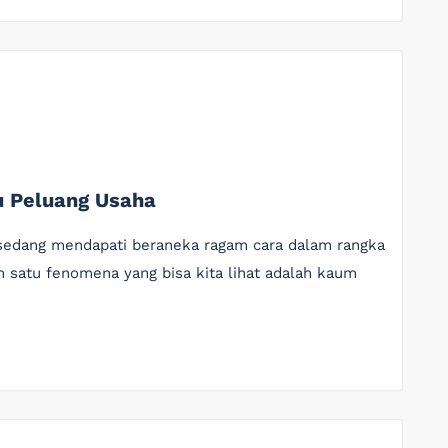
u Peluang Usaha
g sedang mendapati beraneka ragam cara dalam rangka
satu fenomena yang bisa kita lihat adalah kaum