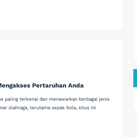
Mengakses Pertaruhan Anda
ne paling terkenal dan menawarkan berbagai jenis
mar olahraga, terutama sepak bola, situs ini