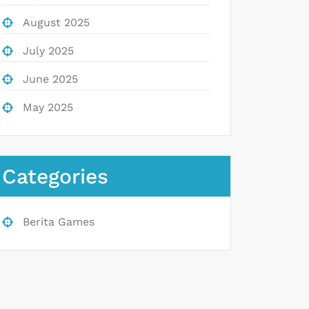
August 2025
July 2025
June 2025
May 2025
Categories
Berita Games