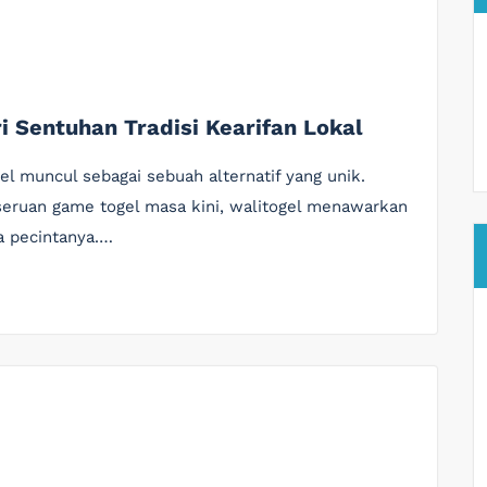
i Sentuhan Tradisi Kearifan Lokal
el muncul sebagai sebuah alternatif yang unik.
eruan game togel masa kini, walitogel menawarkan
a pecintanya.…