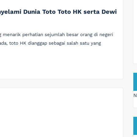
yelami Dunia Toto Toto HK serta Dewi
 menarik perhatian sejumlah besar orang di negeri
 ada, toto HK dianggap sebagai salah satu yang
N