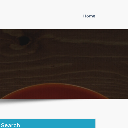
Home
Search