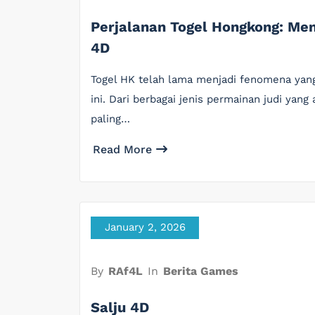
Perjalanan Togel Hongkong: Men
4D
Togel HK telah lama menjadi fenomena yang
ini. Dari berbagai jenis permainan judi yang
paling…
Read More
January 2, 2026
By
RAf4L
In
Berita Games
Salju 4D