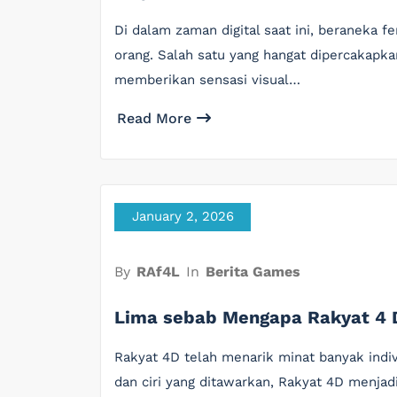
Di dalam zaman digital saat ini, beraneka
orang. Salah satu yang hangat dipercakapkan 
memberikan sensasi visual…
Read More
January 2, 2026
By
RAf4L
In
Berita Games
Lima sebab Mengapa Rakyat 4 Di
Rakyat 4D telah menarik minat banyak indiv
dan ciri yang ditawarkan, Rakyat 4D menjad