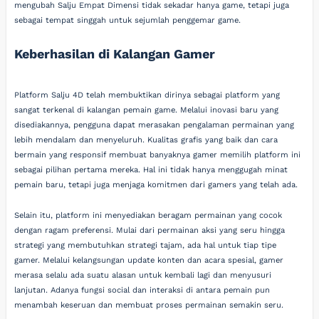
mengubah Salju Empat Dimensi tidak sekadar hanya game, tetapi juga
sebagai tempat singgah untuk sejumlah penggemar game.
Keberhasilan di Kalangan Gamer
Platform Salju 4D telah membuktikan dirinya sebagai platform yang
sangat terkenal di kalangan pemain game. Melalui inovasi baru yang
disediakannya, pengguna dapat merasakan pengalaman permainan yang
lebih mendalam dan menyeluruh. Kualitas grafis yang baik dan cara
bermain yang responsif membuat banyaknya gamer memilih platform ini
sebagai pilihan pertama mereka. Hal ini tidak hanya menggugah minat
pemain baru, tetapi juga menjaga komitmen dari gamers yang telah ada.
Selain itu, platform ini menyediakan beragam permainan yang cocok
dengan ragam preferensi. Mulai dari permainan aksi yang seru hingga
strategi yang membutuhkan strategi tajam, ada hal untuk tiap tipe
gamer. Melalui kelangsungan update konten dan acara spesial, gamer
merasa selalu ada suatu alasan untuk kembali lagi dan menyusuri
lanjutan. Adanya fungsi social dan interaksi di antara pemain pun
menambah keseruan dan membuat proses permainan semakin seru.