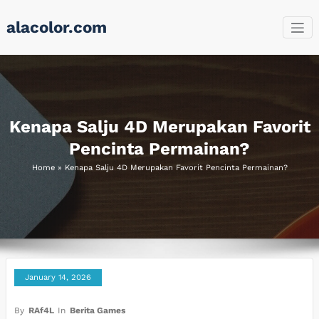
Skip
alacolor.com
to
content
Kenapa Salju 4D Merupakan Favorit
Pencinta Permainan?
Home
»
Kenapa Salju 4D Merupakan Favorit Pencinta Permainan?
January 14, 2026
By
RAf4L
In
Berita Games