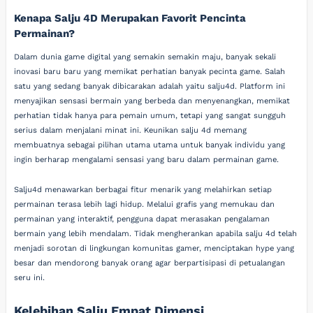
Kenapa Salju 4D Merupakan Favorit Pencinta
Permainan?
Dalam dunia game digital yang semakin semakin maju, banyak sekali
inovasi baru baru yang memikat perhatian banyak pecinta game. Salah
satu yang sedang banyak dibicarakan adalah yaitu salju4d. Platform ini
menyajikan sensasi bermain yang berbeda dan menyenangkan, memikat
perhatian tidak hanya para pemain umum, tetapi yang sangat sungguh
serius dalam menjalani minat ini. Keunikan salju 4d memang
membuatnya sebagai pilihan utama utama untuk banyak individu yang
ingin berharap mengalami sensasi yang baru dalam permainan game.
Salju4d menawarkan berbagai fitur menarik yang melahirkan setiap
permainan terasa lebih lagi hidup. Melalui grafis yang memukau dan
permainan yang interaktif, pengguna dapat merasakan pengalaman
bermain yang lebih mendalam. Tidak mengherankan apabila salju 4d telah
menjadi sorotan di lingkungan komunitas gamer, menciptakan hype yang
besar dan mendorong banyak orang agar berpartisipasi di petualangan
seru ini.
Kelebihan Salju Empat Dimensi