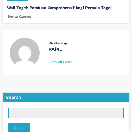
Wali Togel: Panduan Komprehensif bagi Pemula Togel
Berita Games
Written by:
RAf4L
View All Posts
Search
Search