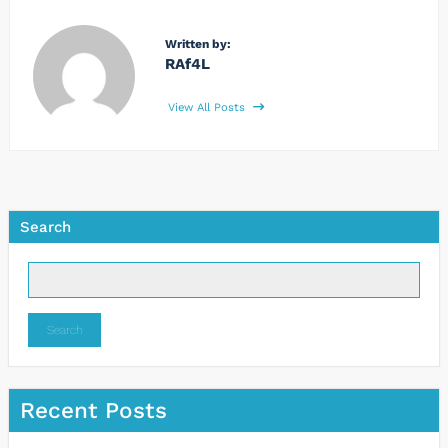
Written by:
RAf4L
View All Posts
Search
Search
Recent Posts