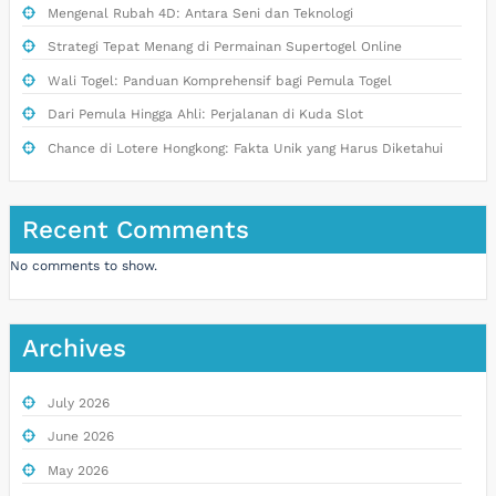
Mengenal Rubah 4D: Antara Seni dan Teknologi
Strategi Tepat Menang di Permainan Supertogel Online
Wali Togel: Panduan Komprehensif bagi Pemula Togel
Dari Pemula Hingga Ahli: Perjalanan di Kuda Slot
Chance di Lotere Hongkong: Fakta Unik yang Harus Diketahui
Recent Comments
No comments to show.
Archives
July 2026
June 2026
May 2026