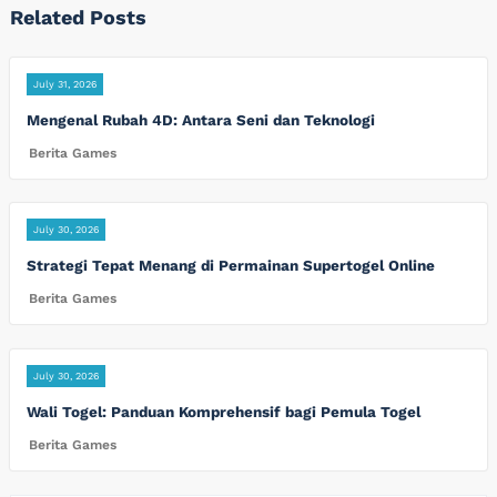
Related Posts
July 31, 2026
Mengenal Rubah 4D: Antara Seni dan Teknologi
Berita Games
July 30, 2026
Strategi Tepat Menang di Permainan Supertogel Online
Berita Games
July 30, 2026
Wali Togel: Panduan Komprehensif bagi Pemula Togel
Berita Games