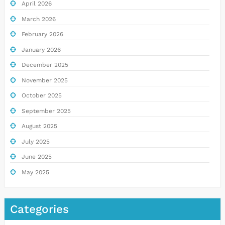
April 2026
March 2026
February 2026
January 2026
December 2025
November 2025
October 2025
September 2025
August 2025
July 2025
June 2025
May 2025
Categories