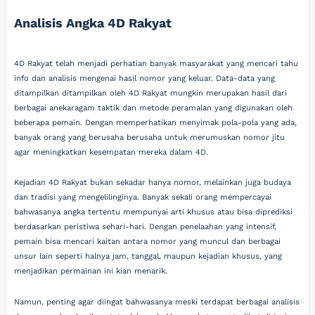
Analisis Angka 4D Rakyat
4D Rakyat telah menjadi perhatian banyak masyarakat yang mencari tahu
info dan analisis mengenai hasil nomor yang keluar. Data-data yang
ditampilkan ditampilkan oleh 4D Rakyat mungkin merupakan hasil dari
berbagai anekaragam taktik dan metode peramalan yang digunakan oleh
beberapa pemain. Dengan memperhatikan menyimak pola-pola yang ada,
banyak orang yang berusaha berusaha untuk merumuskan nomor jitu
agar meningkatkan kesempatan mereka dalam 4D.
Kejadian 4D Rakyat bukan sekadar hanya nomor, melainkan juga budaya
dan tradisi yang mengelilinginya. Banyak sekali orang mempercayai
bahwasanya angka tertentu mempunyai arti khusus atau bisa diprediksi
berdasarkan peristiwa sehari-hari. Dengan penelaahan yang intensif,
pemain bisa mencari kaitan antara nomor yang muncul dan berbagai
unsur lain seperti halnya jam, tanggal, maupun kejadian khusus, yang
menjadikan permainan ini kian menarik.
Namun, penting agar diingat bahwasanya meski terdapat berbagai analisis