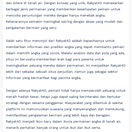
dan lotere di tanah air. Dengan konsep yang unik, Rakyat4D menawarkan
berbagai jenis permainan yang memberikan kesempatan pemain untuk
mencoba peruntungan mereka dengan hanya menebak angka.
Ketenarannya semakin meningkat seiring dengan akses yang mudah dan
pengalaman bermain yang seru.
Salah satu fitur menonjol dari Rakyat4D adalah kapasitasnya untuk
memberikan informasi dan prediksi angka yang dapat membantu pemain
dalam memilih angka yang cocok. Melalui analisis data dan pola yang ada,
situs ini berusaha memberikan arah bagi para peserta untuk
meningkatkan peluang mereka dalam permainan. Ini menjadikan Rakyat4D
lebih dari sekadar sebuah situs perjudian, namun juga sebagai sektor
informasi yang bermanfaat bagi pecinta angka.
Dengan adanya Rakyat4D, pemain tidak hanya memperoleh peluang untuk
meraih hadiah besar, tetapi juga dapat saling berinteraksi dan bertukar
strategi dengan sesama penggemar. Masyarakat yang dibentuk di sekitar
platform ini memunculkan suasana yang menyenangkan dan mendukung,
memfasilitasi pengalaman bermain yang lebih kaya dan beragam.
Rakyat4D menjadi ikon baru dalam dunia permainan angka di tanah air,
menarik perhatian banyak orang untuk ikut dan ikut serta.