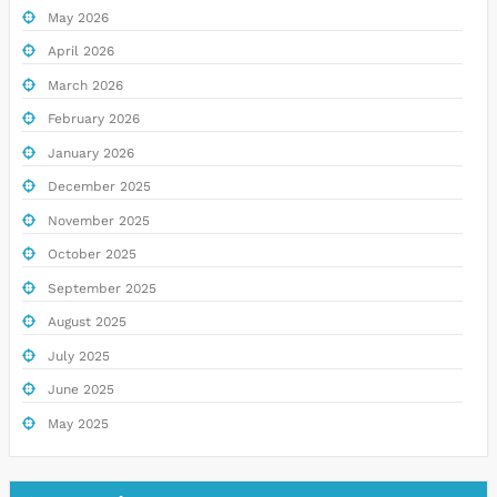
May 2026
April 2026
March 2026
February 2026
January 2026
December 2025
November 2025
October 2025
September 2025
August 2025
July 2025
June 2025
May 2025