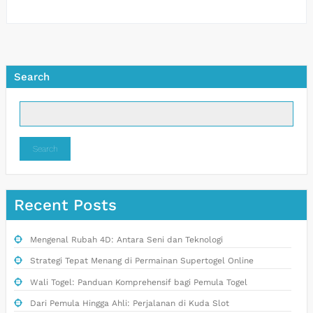
Search
Search
Recent Posts
Mengenal Rubah 4D: Antara Seni dan Teknologi
Strategi Tepat Menang di Permainan Supertogel Online
Wali Togel: Panduan Komprehensif bagi Pemula Togel
Dari Pemula Hingga Ahli: Perjalanan di Kuda Slot