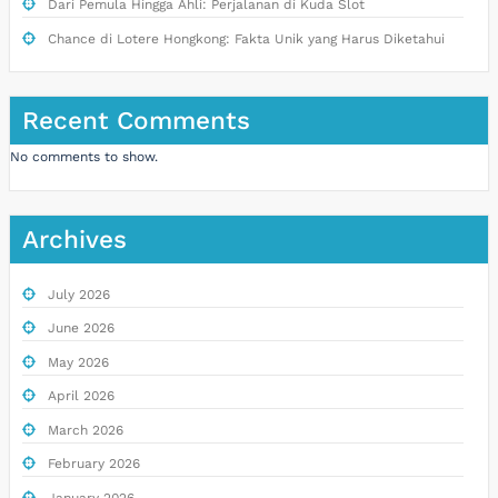
Dari Pemula Hingga Ahli: Perjalanan di Kuda Slot
Chance di Lotere Hongkong: Fakta Unik yang Harus Diketahui
Recent Comments
No comments to show.
Archives
July 2026
June 2026
May 2026
April 2026
March 2026
February 2026
January 2026