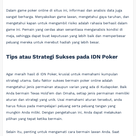
Dalam game poker online di situs ini, informasi dan analisis data juga
sangat berharga. Menyaksikan game lawan, mengetahui gaya taruhan, dan
mengetahui kapan untuk mengambil risiko adalah rahasia berhasil dalam
game ini. Pemain yang cerdas akan senantiasa menganalisis kondisi di
meja, sehingga dapat buat keputusan yang lebih baik dan memperbesar
peluang mereka untuk merebut hadiah yang lebih besar.
Tips atau Strategi Sukses pada IDN Poker
Agar meraih hasil di IDN Poker, krusial untuk memahami kumpulan
strategi utama. Satu faktor sukses bermain poker online adalah
mengetahui jenis permainan ataupun varian yang ada di Kudapoker. Baik
Anda bermain Texas Hold’em dan Omaha, setiap jenis permainan memiliki
aturan dan strategi yang unik. Usai memahami aturan tersebut, anda
harus fokus pada mempelajari peluang serta peluang tangan yang
mungkin Anda miliki. Dengan pengetahuan ini, Anda dapat melakukan
pilihan yang tepat ketika bermain.
Selain itu, penting untuk mengamati cara bermain lawan Anda. Saat