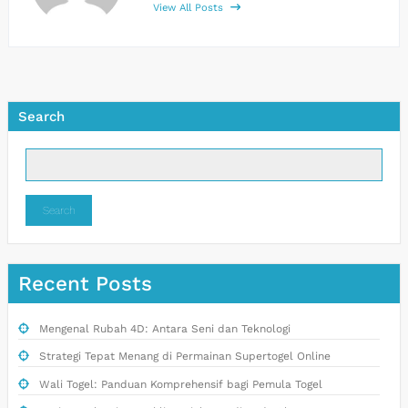
View All Posts
Search
Search
Recent Posts
Mengenal Rubah 4D: Antara Seni dan Teknologi
Strategi Tepat Menang di Permainan Supertogel Online
Wali Togel: Panduan Komprehensif bagi Pemula Togel