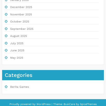
December 2025
November 2025
October 2025
September 2025
August 2025
July 2025
June 2025
May 2025
Categories
Berita Games
Proudly powered by
WordPress
| Theme:
BusiCare
by
SpiceThemes