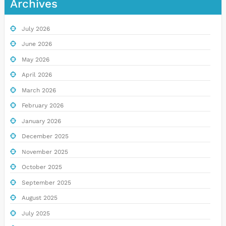
Archives
July 2026
June 2026
May 2026
April 2026
March 2026
February 2026
January 2026
December 2025
November 2025
October 2025
September 2025
August 2025
July 2025