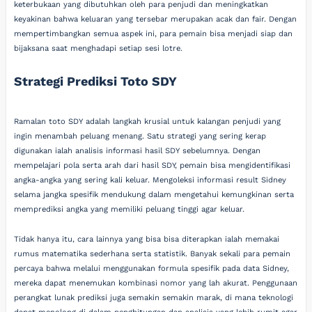
keterbukaan yang dibutuhkan oleh para penjudi dan meningkatkan
keyakinan bahwa keluaran yang tersebar merupakan acak dan fair. Dengan
mempertimbangkan semua aspek ini, para pemain bisa menjadi siap dan
bijaksana saat menghadapi setiap sesi lotre.
Strategi Prediksi Toto SDY
Ramalan toto SDY adalah langkah krusial untuk kalangan penjudi yang
ingin menambah peluang menang. Satu strategi yang sering kerap
digunakan ialah analisis informasi hasil SDY sebelumnya. Dengan
mempelajari pola serta arah dari hasil SDY, pemain bisa mengidentifikasi
angka-angka yang sering kali keluar. Mengoleksi informasi result Sidney
selama jangka spesifik mendukung dalam mengetahui kemungkinan serta
memprediksi angka yang memiliki peluang tinggi agar keluar.
Tidak hanya itu, cara lainnya yang bisa bisa diterapkan ialah memakai
rumus matematika sederhana serta statistik. Banyak sekali para pemain
percaya bahwa melalui menggunakan formula spesifik pada data Sidney,
mereka dapat menemukan kombinasi nomor yang lah akurat. Penggunaan
perangkat lunak prediksi juga semakin semakin marak, di mana teknologi