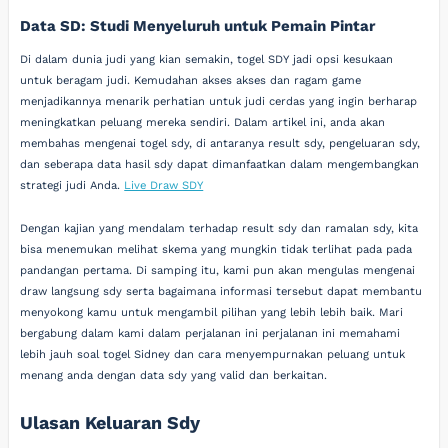
Data SD: Studi Menyeluruh untuk Pemain Pintar
Di dalam dunia judi yang kian semakin, togel SDY jadi opsi kesukaan
untuk beragam judi. Kemudahan akses akses dan ragam game
menjadikannya menarik perhatian untuk judi cerdas yang ingin berharap
meningkatkan peluang mereka sendiri. Dalam artikel ini, anda akan
membahas mengenai togel sdy, di antaranya result sdy, pengeluaran sdy,
dan seberapa data hasil sdy dapat dimanfaatkan dalam mengembangkan
strategi judi Anda.
Live Draw SDY
Dengan kajian yang mendalam terhadap result sdy dan ramalan sdy, kita
bisa menemukan melihat skema yang mungkin tidak terlihat pada pada
pandangan pertama. Di samping itu, kami pun akan mengulas mengenai
draw langsung sdy serta bagaimana informasi tersebut dapat membantu
menyokong kamu untuk mengambil pilihan yang lebih lebih baik. Mari
bergabung dalam kami dalam perjalanan ini perjalanan ini memahami
lebih jauh soal togel Sidney dan cara menyempurnakan peluang untuk
menang anda dengan data sdy yang valid dan berkaitan.
Ulasan Keluaran Sdy