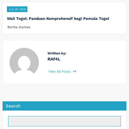
July 30, 2026
Wali Togel: Panduan Komprehensif bagi Pemula Togel
Berita Games
Written by:
RAf4L
View All Posts
Search