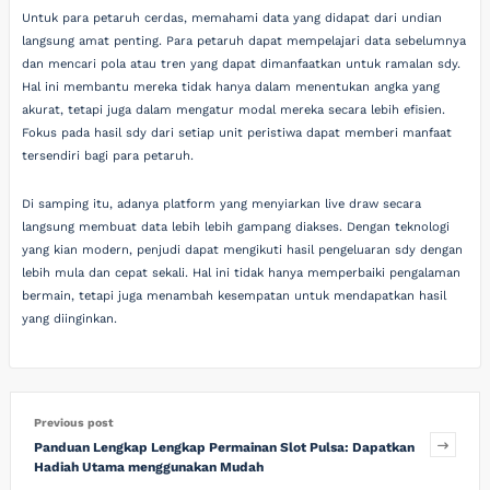
Untuk para petaruh cerdas, memahami data yang didapat dari undian
langsung amat penting. Para petaruh dapat mempelajari data sebelumnya
dan mencari pola atau tren yang dapat dimanfaatkan untuk ramalan sdy.
Hal ini membantu mereka tidak hanya dalam menentukan angka yang
akurat, tetapi juga dalam mengatur modal mereka secara lebih efisien.
Fokus pada hasil sdy dari setiap unit peristiwa dapat memberi manfaat
tersendiri bagi para petaruh.
Di samping itu, adanya platform yang menyiarkan live draw secara
langsung membuat data lebih lebih gampang diakses. Dengan teknologi
yang kian modern, penjudi dapat mengikuti hasil pengeluaran sdy dengan
lebih mula dan cepat sekali. Hal ini tidak hanya memperbaiki pengalaman
bermain, tetapi juga menambah kesempatan untuk mendapatkan hasil
yang diinginkan.
Previous post
Panduan Lengkap Lengkap Permainan Slot Pulsa: Dapatkan
Hadiah Utama menggunakan Mudah