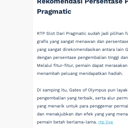
Rekomendasi Persentase P
Pragmatic
RTP Slot Dari Pragmatic sudah jadi pilihan 
grafis yang sangat menawan dan persentase
yang sangat direkomendasikan antara lain G
dengan persentase pengembalian tinggi d
Melalui fitur-fitur, pemain dapat merasa
menambah peluang mendapatkan hadiah.
Di samping itu, Gates of Olympus pun laya
pengembalian yang terbaik, serta alur perm
yang menarik untuk para penggemar perma
dan menakjubkan dan efek yang yang men
pemain betah berlama-lama.
rtp live