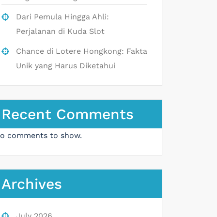
Dari Pemula Hingga Ahli:
Perjalanan di Kuda Slot
Chance di Lotere Hongkong: Fakta
Unik yang Harus Diketahui
Recent Comments
o comments to show.
Archives
July 2026