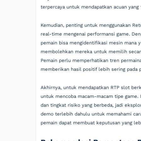
terpercaya untuk mendapatkan acuan yang 
Kemudian, penting untuk menggunakan Retu
real-time mengenai performansi game. Deng
pemain bisa mengidentifikasi mesin mana ya
membolehkan mereka untuk memilih secara
Pemain perlu memperhatikan tren permainan
memberikan hasil positif lebih sering pada 
Akhirnya, untuk mendapatkan RTP slot berkin
untuk mencoba macam-macam tipe game. Ma
dan tingkat risiko yang berbeda, jadi eksp
demo terlebih dahulu untuk memahami cara 
pemain dapat membuat keputusan yang lebi