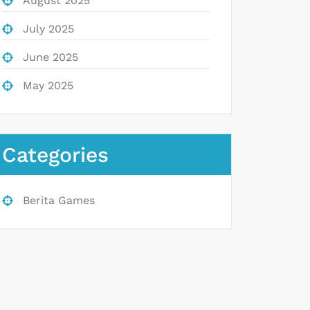
August 2025
July 2025
June 2025
May 2025
Categories
Berita Games