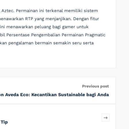
 Aztec. Permainan ini terkenal memiliki sistem
menawarkan RTP yang menjanjikan. Dengan fitur
ini menawarkan peluang bagi gamer untuk
il Persentase Pengembalian Permainan Pragmatic
an pengalaman bermain semakin seru serta
Previous post
on Aveda Eco: Kecantikan Sustainable bagi Anda
 Tip