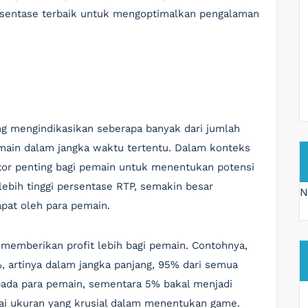
ntase terbaik untuk mengoptimalkan pengalaman
g mengindikasikan seberapa banyak dari jumlah
main dalam jangka waktu tertentu. Dalam konteks
ator penting bagi pemain untuk menentukan potensi
lebih tinggi persentase RTP, semakin besar
N
pat oleh para pemain.
 memberikan profit lebih bagi pemain. Contohnya,
 artinya dalam jangka panjang, 95% dari semua
pada para pemain, sementara 5% bakal menjadi
ai ukuran yang krusial dalam menentukan game.