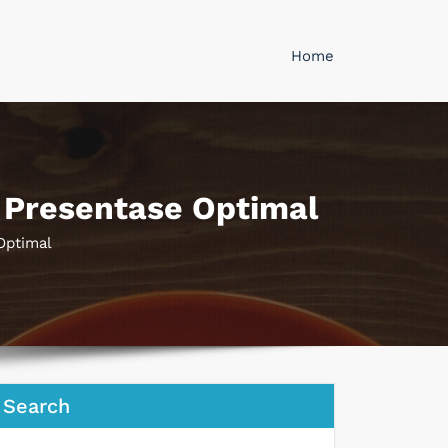
Home
 Presentase Optimal
Optimal
Search