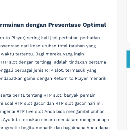
ermainan dengan Presentase Optimal
 to Player) sering kali jadi perhatian perhatian
sentase dari keseluruhan total taruhan yang
waktu tertentu. Bagi mereka yang ingin
P slot dengan tertinggi adalah tindakan pertama
menggali berbagai jenis RTP slot, termasuk yang
endapatkan game dengan Return to Player menarik.
 serta berita tentang RTP slot, banyak pemain
 soal RTP slot gacor dan RTP slot gacor hari ini.
genai RTP live slot Anda bisa mengambil pilihan
n. Ayo kita teruskan secara mendalam mengenai apa
ragmatic begitu menarik dan bagaimana Anda dapat