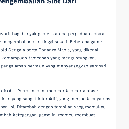
engembalian Slot Dari
favorit bagi banyak gamer karena perpaduan antara
 pengembalian dari tinggi sekali. Beberapa game
old Serigala serta Bonanza Manis, yang dikenal
an kemampuan tambahan yang menguntungkan.
kan pengalaman bermain yang menyenangkan sembari
k dicoba. Permainan ini memberikan persentase
ainan yang sangat interaktif, yang menjadikannya opsi
inan ini. Ditambah dengan tampilan yang memukau
ambah ketegangan, game ini mampu membuat