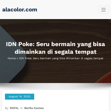
Skip
alacolor.com
to
content
IDN Poke: Seru bermain yang bisa
dimainkan di segala tempat
Home
»
IDN Poke: Seru bermain yang bisa dimainkan di segala tempat
August 14, 2025
By
RAf4L
In
Berita Games