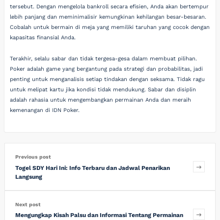
tersebut. Dengan mengelola bankroll secara efisien, Anda akan bertempur
lebih panjang dan meminimalisir kemungkinan kehilangan besar-besaran.
Cobalah untuk bermain di meja yang memiliki taruhan yang cocok dengan
kapasitas finansial Anda.
Terakhir, selalu sabar dan tidak tergesa-gesa dalam membuat pilihan.
Poker adalah game yang bergantung pada strategi dan probabilitas, jadi
penting untuk menganalisis setiap tindakan dengan seksama. Tidak ragu
untuk melipat kartu jika kondisi tidak mendukung. Sabar dan disiplin
adalah rahasia untuk mengembangkan permainan Anda dan meraih
kemenangan di IDN Poker.
Previous post
Togel SDY Hari Ini: Info Terbaru dan Jadwal Penarikan
Langsung
Next post
Mengungkap Kisah Palsu dan Informasi Tentang Permainan