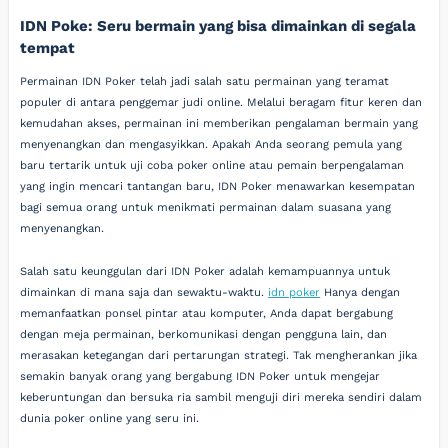
IDN Poke: Seru bermain yang bisa dimainkan di segala
tempat
Permainan IDN Poker telah jadi salah satu permainan yang teramat
populer di antara penggemar judi online. Melalui beragam fitur keren dan
kemudahan akses, permainan ini memberikan pengalaman bermain yang
menyenangkan dan mengasyikkan. Apakah Anda seorang pemula yang
baru tertarik untuk uji coba poker online atau pemain berpengalaman
yang ingin mencari tantangan baru, IDN Poker menawarkan kesempatan
bagi semua orang untuk menikmati permainan dalam suasana yang
menyenangkan.
Salah satu keunggulan dari IDN Poker adalah kemampuannya untuk
dimainkan di mana saja dan sewaktu-waktu.
idn poker
Hanya dengan
memanfaatkan ponsel pintar atau komputer, Anda dapat bergabung
dengan meja permainan, berkomunikasi dengan pengguna lain, dan
merasakan ketegangan dari pertarungan strategi. Tak mengherankan jika
semakin banyak orang yang bergabung IDN Poker untuk mengejar
keberuntungan dan bersuka ria sambil menguji diri mereka sendiri dalam
dunia poker online yang seru ini.