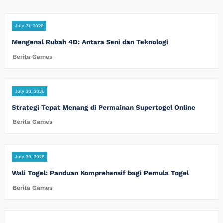
July 31, 2026
Mengenal Rubah 4D: Antara Seni dan Teknologi
Berita Games
July 30, 2026
Strategi Tepat Menang di Permainan Supertogel Online
Berita Games
July 30, 2026
Wali Togel: Panduan Komprehensif bagi Pemula Togel
Berita Games