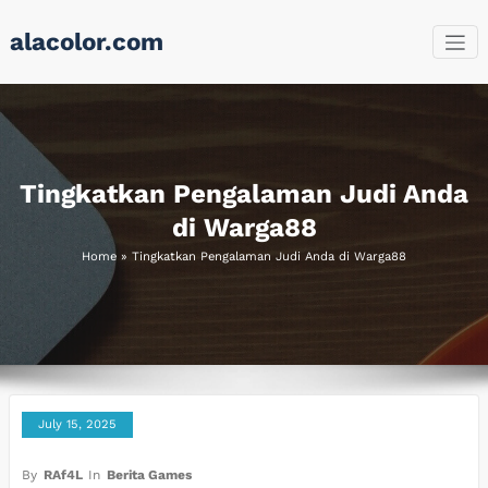
Skip
alacolor.com
to
content
Tingkatkan Pengalaman Judi Anda
di Warga88
Home
»
Tingkatkan Pengalaman Judi Anda di Warga88
July 15, 2025
By
RAf4L
In
Berita Games