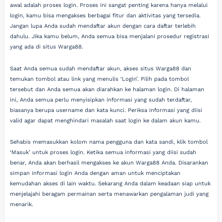
awal adalah proses login. Proses ini sangat penting karena hanya melalui
login, kamu bisa mengakses berbagai fitur dan aktivitas yang tersedia.
Jangan lupa Anda sudah mendaftar akun dengan cara daftar terlebih
dahulu. Jika kamu belum, Anda semua bisa menjalani prosedur registrasi
yang ada di situs Warga88.
Saat Anda semua sudah mendaftar akun, akses situs Warga88 dan
temukan tombol atau link yang menulis ‘Login’. Pilih pada tombol
tersebut dan Anda semua akan diarahkan ke halaman login. Di halaman
ini, Anda semua perlu menyisipkan informasi yang sudah terdaftar,
biasanya berupa username dan kata kunci. Periksa informasi yang diisi
valid agar dapat menghindari masalah saat login ke dalam akun kamu.
Sehabis memasukkan kolom nama pengguna dan kata sandi, klik tombol
‘Masuk’ untuk proses login. Ketika semua informasi yang diisi sudah
benar, Anda akan berhasil mengakses ke akun Warga88 Anda. Disarankan
simpan informasi login Anda dengan aman untuk menciptakan
kemudahan akses di lain waktu. Sekarang Anda dalam keadaan siap untuk
menjelajahi beragam permainan serta menawarkan pengalaman judi yang
menarik.