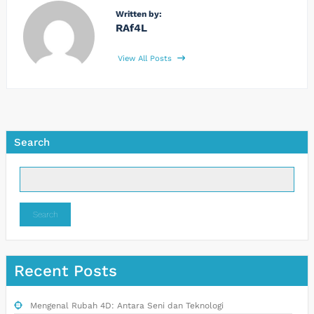
Written by:
RAf4L
View All Posts
Search
Search
Recent Posts
Mengenal Rubah 4D: Antara Seni dan Teknologi