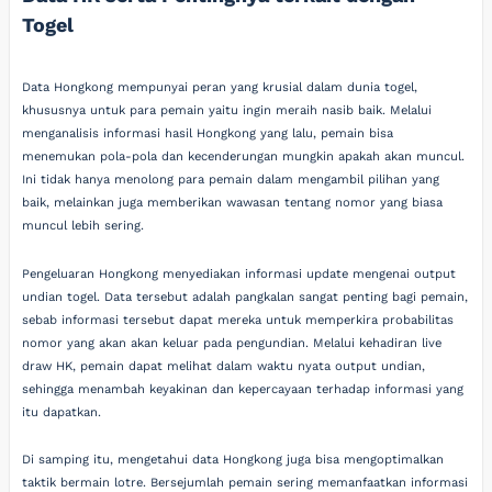
Togel
Data Hongkong mempunyai peran yang krusial dalam dunia togel,
khususnya untuk para pemain yaitu ingin meraih nasib baik. Melalui
menganalisis informasi hasil Hongkong yang lalu, pemain bisa
menemukan pola-pola dan kecenderungan mungkin apakah akan muncul.
Ini tidak hanya menolong para pemain dalam mengambil pilihan yang
baik, melainkan juga memberikan wawasan tentang nomor yang biasa
muncul lebih sering.
Pengeluaran Hongkong menyediakan informasi update mengenai output
undian togel. Data tersebut adalah pangkalan sangat penting bagi pemain,
sebab informasi tersebut dapat mereka untuk memperkira probabilitas
nomor yang akan akan keluar pada pengundian. Melalui kehadiran live
draw HK, pemain dapat melihat dalam waktu nyata output undian,
sehingga menambah keyakinan dan kepercayaan terhadap informasi yang
itu dapatkan.
Di samping itu, mengetahui data Hongkong juga bisa mengoptimalkan
taktik bermain lotre. Bersejumlah pemain sering memanfaatkan informasi