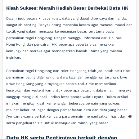
Kisah Sukses: Meraih Hadiah Besar Berbekal Data HK
Dalam judi, secara khusus rolet, data yang dapat dipercaya dan handal
sangatlah penting. Banyak orang mencoba kecam agar mencari model dan
taktik yang dalam mencapai kemenangan besar, terutama pada
permainan togel Hongkong. Dengan menggali informasi dari HK, hasil
Hong Kong, dan pencairan HK, beberapa peserta bisa menaikkan
kemungkinan mereka agar mendapatkan hadiah utama yang mereka
inginkan.
Permainan togel Hongkong dan rolet Hongkong telah jadi salah satu tipe
permainan paling digemari di antara kalangan penggemar taruhan. Live
draw Hong Kong yang ditayangkan secara real-time memberikan
kesejukan dan keotentikan untuk beberapa petaruh, dalam hal ini mereka
sanggup mengikuti hasil undian lotre secara waktu nyata. Dalam artikel
ini akan mengkaji kisah kemenangan beberapa pemain yang sukses
melihat keberuntungan dengan pemanfaatan data dan data yang benar.
Ayo sama-sama perhatikan cara para pemain memanfaatkan hasil dari HK
serta pengeluaran HK untuk mewujudkan mimpi yang besar.
Data HK serta Pentingnya terkait dengan