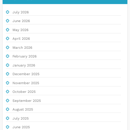
July 2026
June 2026
May 2026
April 2026
March 2026
February 2026
January 2026
December 2025
November 2025
October 2025
September 2025
August 2025
July 2025
June 2025