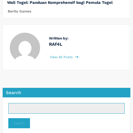
Wali Togel: Panduan Komprehensif bagi Pemula Togel
Berita Games
Written by:
RAf4L
View All Posts
Search
Search