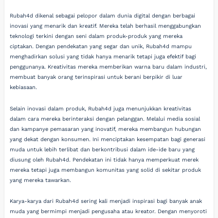
Rubah4d dikenal sebagai pelopor dalam dunia digital dengan berbagai
inovasi yang menarik dan kreatif. Mereka telah berhasil menggabungkan
teknologi terkini dengan seni dalam produk-produk yang mereka
ciptakan. Dengan pendekatan yang segar dan unik, Rubah4d mampu
menghadirkan solusi yang tidak hanya menarik tetapi juga efektif bagi
penggunanya. Kreativitas mereka memberikan warna baru dalam industri,
membuat banyak orang terinspirasi untuk berani berpikir di luar
kebiasaan.
Selain inovasi dalam produk, Rubah4d juga menunjukkan kreativitas
dalam cara mereka berinteraksi dengan pelanggan. Melalui media sosial
dan kampanye pemasaran yang inovatif, mereka membangun hubungan
yang dekat dengan konsumen. Ini menciptakan kesempatan bagi generasi
muda untuk lebih terlibat dan berkontribusi dalam ide-ide baru yang
diusung oleh Rubah4d. Pendekatan ini tidak hanya memperkuat merek
mereka tetapi juga membangun komunitas yang solid di sekitar produk
yang mereka tawarkan.
Karya-karya dari Rubah4d sering kali menjadi inspirasi bagi banyak anak
muda yang bermimpi menjadi pengusaha atau kreator. Dengan menyoroti